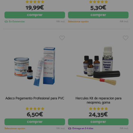
19,99€
5,30€
comprar
comprar
En Existencias
IVA incl.
Seleccionar opción
IVA incl.
Adeco Pegamento Profesional para PVC
Hercules Kit de reparacion para
neopreno, goma
6,50€
24,35€
comprar
comprar
Seleccionar opción
IVA incl.
Entrega en 2-4 días
IVA incl.