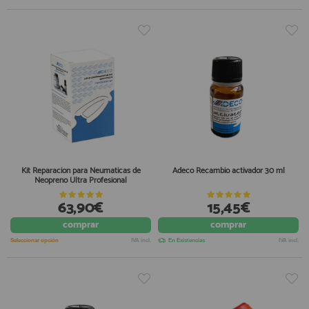
Kit Reparacion para Neumaticas de
Adeco Recambio activador 30 ml
Neopreno Ultra Profesional
63,90€
15,45€
comprar
comprar
Seleccionar opción
IVA incl.
En Existencias
IVA incl.