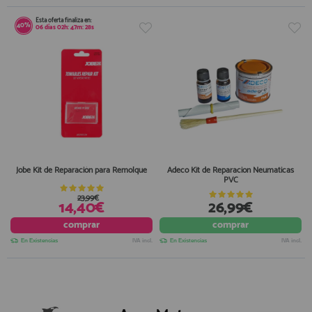
Esta oferta finaliza en:
40%
06
días
02
h:
47
m:
27
s
Jobe Kit de Reparación para Remolque
Adeco Kit de Reparacion Neumaticas
PVC
23,99€
14,40€
26,99€
comprar
comprar
En Existencias
IVA incl.
En Existencias
IVA incl.