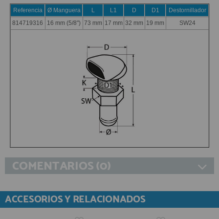
Referencia
Ø Manguera
L
L1
D
D1
Destornillador
814719316
16 mm (5/8")
73 mm
17 mm
32 mm
19 mm
SW24
COMENTARIOS (0)
ACCESORIOS Y RELACIONADOS