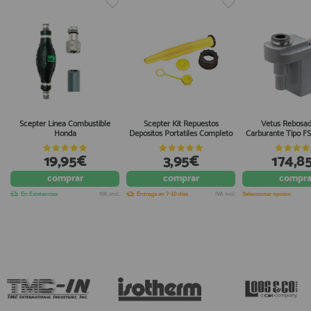
Scepter Linea Combustible
Scepter Kit Repuestos
Vetus Rebosad
Honda
Depósitos Portatiles Completo
Carburante Tipo F
19,95€
3,95€
174,8
comprar
comprar
compra
En Existencias
IVA incl.
Entrega en 7-10 días
IVA incl.
Seleccionar opción