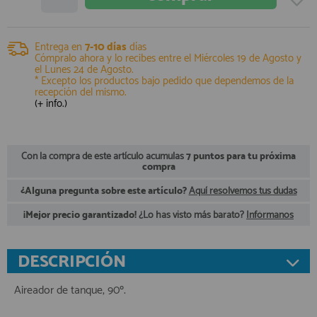
registro profesional
AFILIADOS
Entrega en
7-10 días
días
Cómpralo ahora y lo recibes entre el
Miércoles 19 de Agosto
y
el
Lunes 24 de Agosto
.
* Excepto los productos bajo pedido que dependemos de la
INFORMACION
recepción del mismo.
(+ info.)
910 60 71 03
HORARIO de TIENDA:
Con la compra de este artículo acumulas
7 puntos para tu próxima
de 10:00 a 20:00 de Lunes a Viernes
compra
Sábados de 10:00 a 14:00
¿Alguna pregunta sobre este artículo?
Aquí resolvemos tus dudas
910 51 49 87
Solo para
Whatsapp
¡Mejor precio garantizado!
¿Lo has visto más barato?
Infórmanos
info@francobordo.com
DESCRIPCIÓN
Aireador de tanque, 90º.