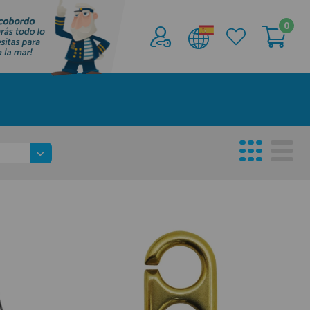
0
Acceder al
Área profesionales
Regístrate y aprovecha los descuentos y
ventajas de ser Profesional de la Náutica
Únete ya a los mas de de 500 Profesionales de
la Náutica
registro profesional