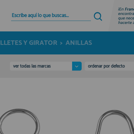
Quiero registrarme
Nuevo cliente
LLETES Y GIRATOR
>
ANILLAS
Al crear una cuenta en francobordo.com podrás
realizar tus compras rápidamente en nuestra
tienda virtual, revisar el estado de tus pedidos y
consultar tus operaciones anteriores.
ver todas las marcas
ordenar por defecto
¡Adelante! Te estabamos esperando.
registro cliente