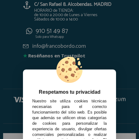
C/ San Rafael 8. Alcobendas. MADRID
HORARIO de TIENDA:
de 10:00 a 20:00 de Lunes a Viernes
Sábados de 10:00 a 14:00
910 51 49 87
Solo para
Whatsapp
info@francobordo.com
★
Reséñanos en Trustpilot
Respetamos tu privacidad
Nuestro site utiliza cookies técnicas
necesarias para el correcto
funcionamiento del sitio web. Es posible
que además se utilicen otras categorías
de cookies para personalizar la
experiencia de usuario, divulgar ofertas
comerciales personalizadas o realizar