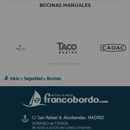
BOCINAS MANUALES
Equipo Personal
Al crear una cuenta en francobordo.com podrás realizar tus
Fondeo y Amarre
compras rápidamente en nuestra tienda virtual, revisar el estado de
tus pedidos y consultar tus operaciones anteriores.
Fundas, Lonas y Toldos
Kayaks
¡Adelante! Te estabamos esperando.
Libros
registro cliente
Mantenimiento y Limpieza
Motonautica
ver todas las marcas
Motores
Navegacion
Inicio
»
Seguridad
»
Bocinas
Acceder al
Neveras y Termos
Área profesionales
Seguridad
Vela y Maniobra
Regístrate y aprovecha los descuentos y ventajas de ser
Profesional de la Náutica
Pesca
C/ San Rafael 8. Alcobendas. MADRID
Tiempo Libre
Únete ya a los mas de de 500 Profesionales de la Náutica
HORARIO de TIENDA:
Submarinismo
de 10:00 a 20:00 de Lunes a Viernes