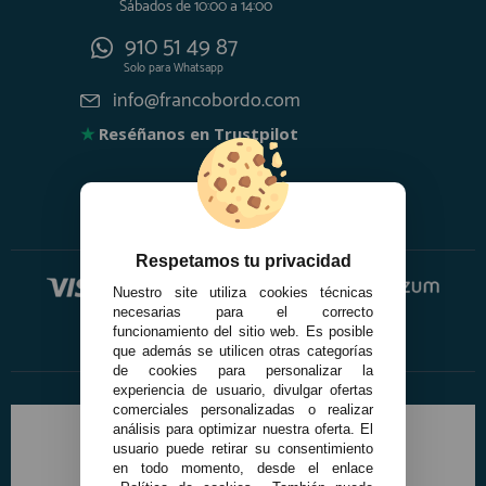
Sábados de 10:00 a 14:00
registro profesional
910 51 49 87
AFILIADOS
Solo para
Whatsapp
info@francobordo.com
INFORMACION
★
Reséñanos en Trustpilot
910 60 71 03
HORARIO de TIENDA:
de 10:00 a 20:00 de Lunes a Viernes
Respetamos tu privacidad
Sábados de 10:00 a 14:00
Nuestro site utiliza cookies técnicas
910 51 49 87
Solo para
Whatsapp
necesarias para el correcto
funcionamiento del sitio web. Es posible
info@francobordo.com
que además se utilicen otras categorías
de cookies para personalizar la
experiencia de usuario, divulgar ofertas
comerciales personalizadas o realizar
análisis para optimizar nuestra oferta. El
usuario puede retirar su consentimiento
en todo momento, desde el enlace