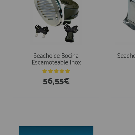
Seachoice Bocina
Seacho
Escamoteable Inox
56,55€
En Exi