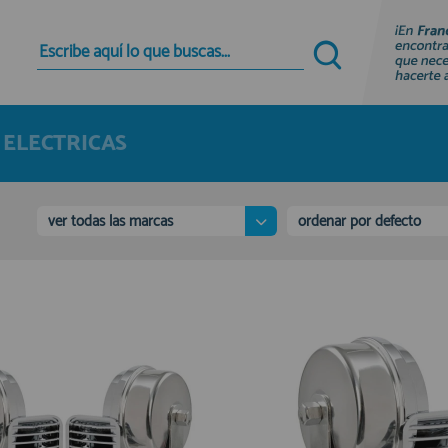
Quiero registrarme
Nuevo cliente
 ELECTRICAS
Al crear una cuenta en francobordo.com podrás
realizar tus compras rápidamente en nuestra
tienda virtual, revisar el estado de tus pedidos y
consultar tus operaciones anteriores.
ver todas las marcas
ordenar por defecto
¡Adelante! Te estabamos esperando.
registro cliente