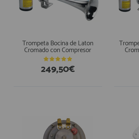
AFILIADOS
INFORMACION
Trompeta Bocina de Laton
Trompe
Cromado con Compresor
Crom
910 60 71 03
249,50€
HORARIO de TIENDA:
de 10:00 a 20:00 de Lunes a Viernes
Sábados de 10:00 a 14:00
910 51 49 87
Solo para
Whatsapp
info@francobordo.com