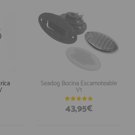
rica
Seadog Bocina Escamoteable
V
V1
43,95€