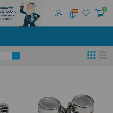
0
Acceder al
Área profesionales
Regístrate y aprovecha los descuentos y
ventajas de ser Profesional de la Náutica
Únete ya a los mas de de 500 Profesionales de
la Náutica
registro profesional