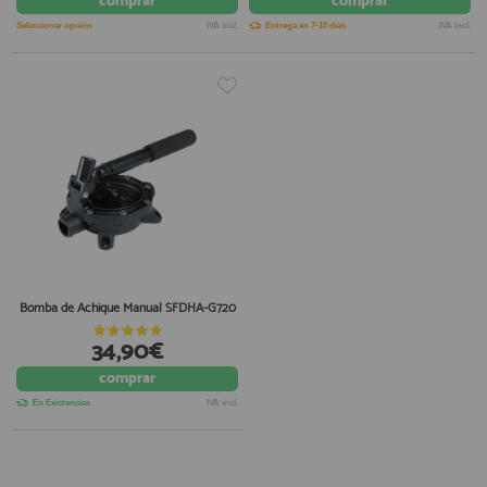
comprar
comprar
Seleccionar opción
IVA incl.
Entrega en 7-10 días
IVA incl.
Bomba de Achique Manual SFDHA-G720
34,90€
comprar
En Existencias
IVA incl.