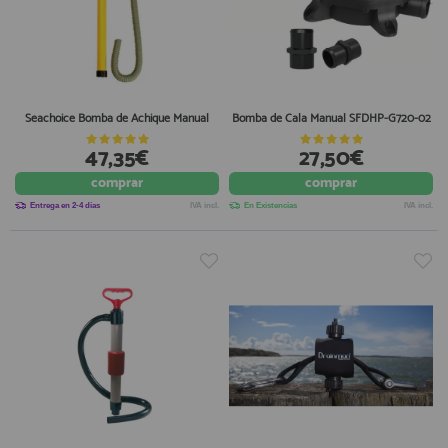
Seachoice Bomba de Achique Manual
Bomba de Cala Manual SFDHP-G720-02
47,35€
27,50€
comprar
comprar
Entrega en 2-4 días
IVA incl.
En Existencias
IVA incl.