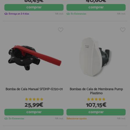
86,45€
40,60€
registro profesional
comprar
comprar
AFILIADOS
Entrega en 2-4 días
IVA incl.
En Existencias
IVA incl.
INFORMACION
910 60 71 03
HORARIO de TIENDA:
de 10:00 a 20:00 de Lunes a Viernes
Sábados de 10:00 a 14:00
910 51 49 87
Solo para
Whatsapp
Bomba de Cala Manual SFDHP-G720-01
Bombas de Cala de Membrana Pump
info@francobordo.com
Plastimo
25,99€
107,15€
comprar
comprar
En Existencias
IVA incl.
Seleccionar opción
IVA incl.