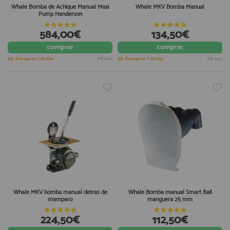
Whale Bomba de Achique Manual Maxi
Whale MKV Bomba Manual
Pump Henderson
584,00€
134,50€
comprar
comprar
Entrega en 7-10 días
IVA incl.
Entrega en 7-10 días
IVA incl.
Whale MKV bomba manual detras de
Whale Bomba manual Smart Bail
mamparo
manguera 25 mm
224,50€
112,50€