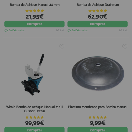
Bomba de Achique Manual 44 mm
Bomba de Achique Drainman
21,95€
62,90€
comprar
comprar
En Existencias
IVA incl.
En Existencias
IVA incl.
Whale Bomba de Achique Manual MKIII
Plastimo Membrana para Bomba Manual
Gusher Urchin
99,99€
9,99€
comprar
comprar