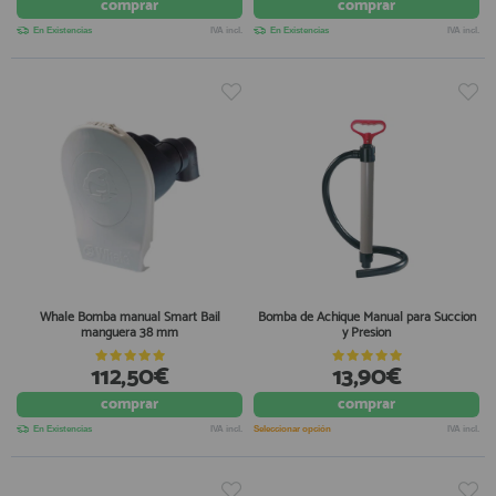
comprar
comprar
En Existencias
IVA incl.
En Existencias
IVA incl.
Whale Bomba manual Smart Bail
Bomba de Achique Manual para Succion
manguera 38 mm
y Presion
112,50€
13,90€
comprar
comprar
En Existencias
IVA incl.
Seleccionar opción
IVA incl.