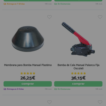
Entrega en 7-10 días
IVA incl.
En Existencias
IVA incl.
Membrana para Bomba Manual Plastimo
Bomba de Cala Manual Palanca Fija
Osculati
26,25€
36,15€
comprar
comprar
Entrega en 2-4 días
IVA incl.
En Existencias
IVA incl.