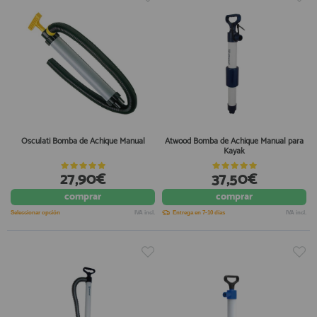
Osculati Bomba de Achique Manual
Atwood Bomba de Achique Manual para
Kayak
27,90€
37,50€
comprar
comprar
Seleccionar opción
IVA incl.
Entrega en 7-10 días
IVA incl.