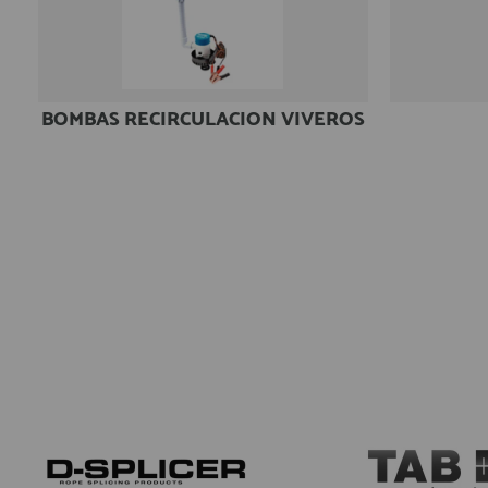
Equipo Personal
Fondeo y Amarre
Fundas, Lonas y Toldos
BOMBAS RECIRCULACION VIVEROS
Kayaks
Libros
Mantenimiento y Limpieza
Motonautica
Motores
Navegacion
Neveras y Termos
Seguridad
Vela y Maniobra
Pesca
Tiempo Libre
Submarinismo