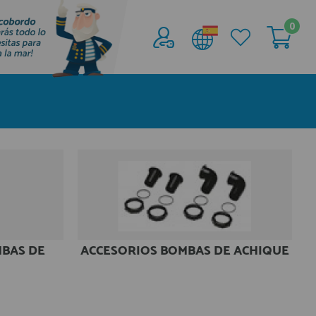
0
Acceder al
Área profesionales
Regístrate y aprovecha los descuentos y
ventajas de ser Profesional de la Náutica
Únete ya a los mas de de 500 Profesionales de
la Náutica
registro profesional
BAS DE
ACCESORIOS BOMBAS DE ACHIQUE