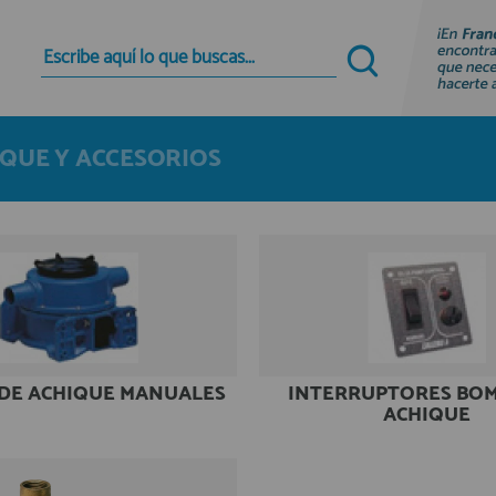
Quiero registrarme
Nuevo cliente
QUE Y ACCESORIOS
Al crear una cuenta en francobordo.com podrás
realizar tus compras rápidamente en nuestra
tienda virtual, revisar el estado de tus pedidos y
consultar tus operaciones anteriores.
¡Adelante! Te estabamos esperando.
registro cliente
DE ACHIQUE MANUALES
INTERRUPTORES BOM
ACHIQUE