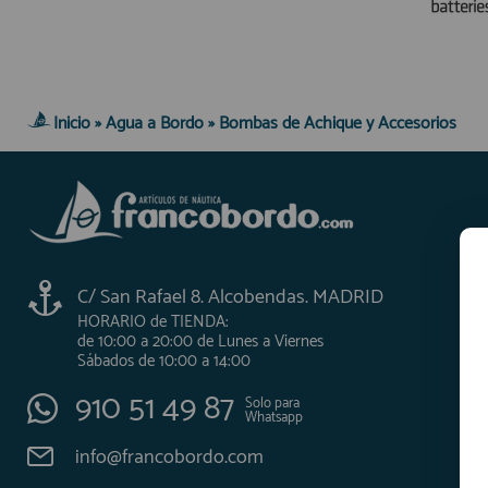
AFILIADOS
Inicio
»
Agua a Bordo
»
Bombas de Achique y Accesorios
INFORMACION
910 60 71 03
HORARIO de TIENDA:
de 10:00 a 20:00 de Lunes a Viernes
Sábados de 10:00 a 14:00
C/ San Rafael 8. Alcobendas. MADRID
910 51 49 87
Solo para
Whatsapp
HORARIO de TIENDA:
de 10:00 a 20:00 de Lunes a Viernes
info@francobordo.com
Sábados de 10:00 a 14:00
910 51 49 87
Solo para
Whatsapp
info@francobordo.com