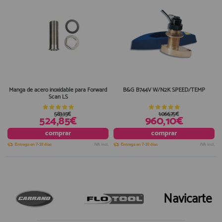
Manga de acero inoxidable para Forward
B&G B744V W/N2K SPEED/TEMP
Scan LS
583,15€
1.066,75€
524,85€
960,10€
comprar
comprar
Entrega en 7-10 días
IVA incl.
Entrega en 7-10 días
IVA incl.
Navicarte