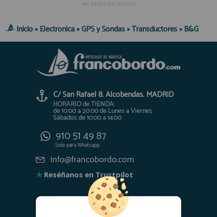
ver todas las marcas
Inicio
»
Electronica
»
GPS y Sondas
»
Transductores
»
B&G
C/ San Rafael 8. Alcobendas. MADRID
HORARIO de TIENDA:
de 10:00 a 20:00 de Lunes a Viernes
Sábados de 10:00 a 14:00
910 51 49 87
Solo para
Whatsapp
info@francobordo.com
★
Reséñanos en Trustpilot