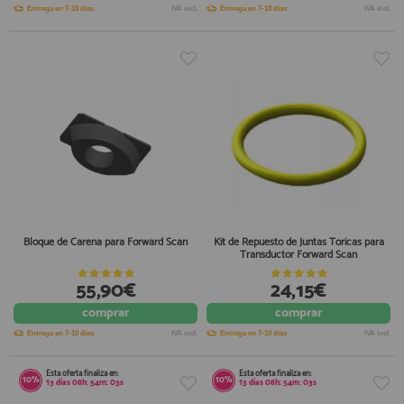
Entrega en 7-10 días
IVA incl.
Entrega en 7-10 días
IVA incl.
Bloque de Carena para Forward Scan
Kit de Repuesto de Juntas Tóricas para
Transductor Forward Scan
55,90€
24,15€
comprar
comprar
Entrega en 7-10 días
IVA incl.
Entrega en 7-10 días
IVA incl.
Esta oferta finaliza en:
Esta oferta finaliza en:
10%
10%
13
días
08
h:
54
m:
03
s
13
días
08
h:
54
m:
03
s