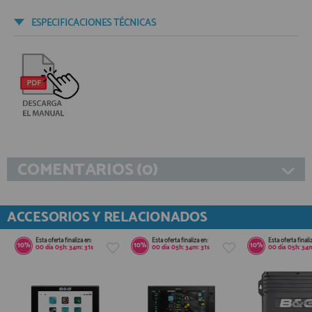
ESPECIFICACIONES TÉCNICAS
COMENTARIOS (0)
ACCESORIOS Y RELACIONADOS
Esta oferta finaliza en:
Esta oferta finaliza en:
Esta oferta finali
10%
10%
10%
00
día
05
h:
34
m:
31
s
00
día
05
h:
34
m:
31
s
00
día
05
h:
34