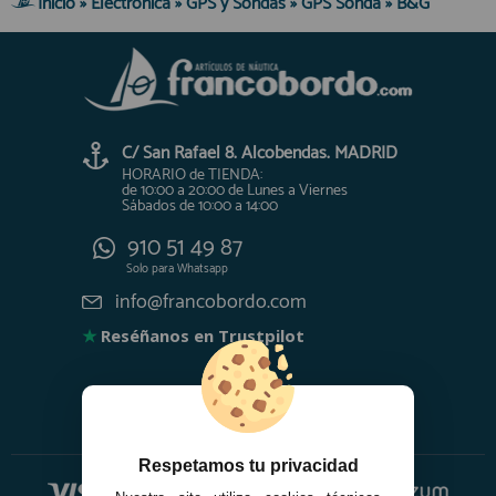
Inicio
»
Electronica
»
GPS y Sondas
»
GPS Sonda
»
B&G
C/ San Rafael 8. Alcobendas. MADRID
HORARIO de TIENDA:
de 10:00 a 20:00 de Lunes a Viernes
Sábados de 10:00 a 14:00
910 51 49 87
Solo para
Whatsapp
info@francobordo.com
★
Reséñanos en Trustpilot
Respetamos tu privacidad