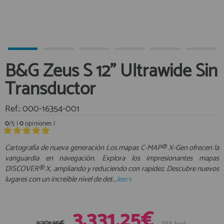
Equipo Personal
Al crear una cuenta en francobordo.com podrás realizar tus
Fondeo y Amarre
compras rápidamente en nuestra tienda virtual, revisar el estado de
tus pedidos y consultar tus operaciones anteriores.
Fundas, Lonas y Toldos
Kayaks
¡Adelante! Te estabamos esperando.
B&G Zeus S 12" Ultrawide Sin
Libros
registro cliente
Transductor
Mantenimiento y Limpieza
Motonautica
Ref.: 000-16354-001
Motores
0
/5 |
0
opiniones |
Navegacion
Acceder al
Neveras y Termos
Área profesionales
Cartografía de nueva generación Los mapas C-MAP® X-Gen ofrecen la
vanguardia en navegación. Explora los impresionantes mapas
Seguridad
DISCOVER® X, ampliando y reduciendo con rapidez. Descubre nuevos
Vela y Maniobra
Regístrate y aprovecha los descuentos y ventajas de ser
lugares con un increíble nivel de det...
leer+
Profesional de la Náutica
Pesca
Tiempo Libre
Únete ya a los mas de de 500 Profesionales de la Náutica
3.331,25€
Submarinismo
3.701,35€
IVA Incl.