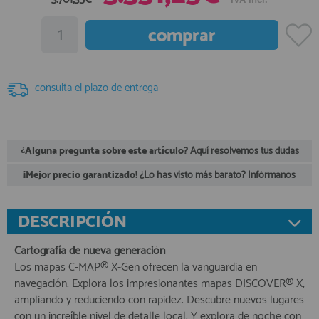
registro profesional
AFILIADOS
INFORMACION
consulta el plazo de entrega
910 60 71 03
¿Alguna pregunta sobre este artículo?
Aquí resolvemos tus dudas
HORARIO de TIENDA:
de 10:00 a 20:00 de Lunes a Viernes
¡Mejor precio garantizado!
¿Lo has visto más barato?
Infórmanos
Sábados de 10:00 a 14:00
910 51 49 87
Solo para
Whatsapp
DESCRIPCIÓN
info@francobordo.com
Cartografía de nueva generación
Los mapas C-MAP® X-Gen ofrecen la vanguardia en
navegación. Explora los impresionantes mapas DISCOVER® X,
ampliando y reduciendo con rapidez. Descubre nuevos lugares
con un increíble nivel de detalle local. Y explora de noche con