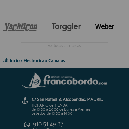
Weber
ver todas las marcas
Inicio
»
Electronica
»
Camaras
C/ San Rafael 8. Alcobendas. MADRID
HORARIO de TIENDA:
de 10:00 a 20:00 de Lunes a Viernes
Sábados de 10:00 a 14:00
910 51 49 87