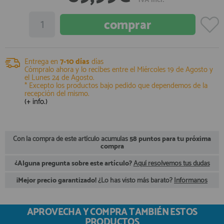
registro profesional
AFILIADOS
INFORMACION
Entrega en
7-10 días
días
Cómpralo ahora y lo recibes entre el
Miércoles 19 de Agosto
y
el
Lunes 24 de Agosto
.
* Excepto los productos bajo pedido que dependemos de la
recepción del mismo.
910 60 71 03
(+ info.)
HORARIO de TIENDA:
de 10:00 a 20:00 de Lunes a Viernes
Sábados de 10:00 a 14:00
910 51 49 87
Con la compra de este artículo acumulas
58 puntos para tu próxima
Solo para
Whatsapp
compra
info@francobordo.com
¿Alguna pregunta sobre este artículo?
Aquí resolvemos tus dudas
¡Mejor precio garantizado!
¿Lo has visto más barato?
Infórmanos
APROVECHA Y COMPRA TAMBIÉN ESTOS
PRODUCTOS