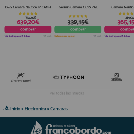
B&G Camara Nautica IP CAM-1
Garmin Camara GC10 PAL
Camara Nautic
710,20€
419,0
639,20€
339,15€
365,1
comprar
comprar
compra
Entrega en 2-4 días
IVA incl.
Seleccionar opción
IVA incl.
Entrega en 2-4 días
ver todas las marcas
Inicio
»
Electronica
»
Camaras