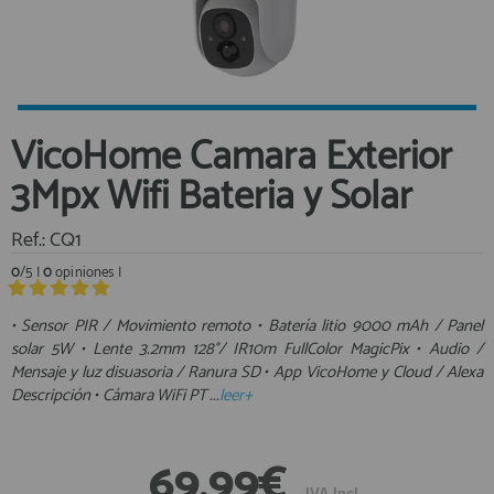
Equipo Personal
Al crear una cuenta en francobordo.com podrás realizar tus
Fondeo y Amarre
compras rápidamente en nuestra tienda virtual, revisar el estado de
tus pedidos y consultar tus operaciones anteriores.
Fundas, Lonas y Toldos
Kayaks
¡Adelante! Te estabamos esperando.
VicoHome Camara Exterior
Libros
registro cliente
3Mpx Wifi Bateria y Solar
Mantenimiento y Limpieza
Motonautica
Ref.: CQ1
Motores
0
/5 |
0
opiniones |
Navegacion
Acceder al
Neveras y Termos
Área profesionales
• Sensor PIR / Movimiento remoto • Batería litio 9000 mAh / Panel
solar 5W • Lente 3.2mm 128°/ IR10m FullColor MagicPix • Audio /
Seguridad
Mensaje y luz disuasoria / Ranura SD • App VicoHome y Cloud / Alexa
Vela y Maniobra
Regístrate y aprovecha los descuentos y ventajas de ser
Descripción • Cámara WiFi PT ...
leer+
Profesional de la Náutica
Pesca
Tiempo Libre
Únete ya a los mas de de 500 Profesionales de la Náutica
69,99€
Submarinismo
IVA Incl.