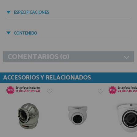
ESPECIFICACIONES
CONTENIDO
COMENTARIOS (0)
ACCESORIOS Y RELACIONADOS
Esta oferta finaliza en:
Esta oferta finali
10%
13%
11
días
21
h:
11
m:
03
s
04
días
14
h:
25