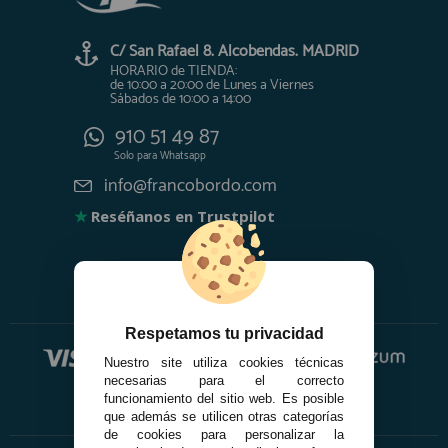
C/ San Rafael 8. Alcobendas. MADRID
HORARIO de TIENDA:
de 10:00 a 20:00 de Lunes a Viernes
Sábados de 10:00 a 14:00
910 51 49 87
Solo para
Whatsapp
info@francobordo.com
★
Reséñanos en Trustpilot
Respetamos tu privacidad
Nuestro site utiliza cookies técnicas
necesarias para el correcto
funcionamiento del sitio web. Es posible
que además se utilicen otras categorías
de cookies para personalizar la