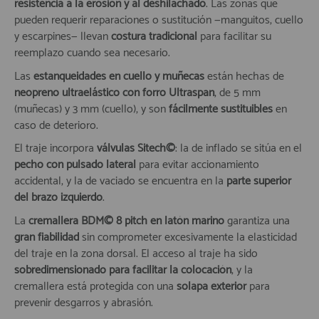
resistencia a la erosión y al deshilachado
. Las zonas que
pueden requerir reparaciones o sustitución —manguitos, cuello
y escarpines— llevan
costura tradicional
para facilitar su
reemplazo cuando sea necesario.
Las
estanqueidades en cuello y muñecas
están hechas de
neopreno ultraelástico con forro Ultraspan
, de 5 mm
(muñecas) y 3 mm (cuello), y son
fácilmente sustituibles
en
caso de deterioro.
El traje incorpora
válvulas Sitech©
: la de inflado se sitúa en el
pecho con pulsado lateral
para evitar accionamiento
accidental, y la de vaciado se encuentra en la
parte superior
del brazo izquierdo
.
La
cremallera BDM© 8 pitch en latón marino
garantiza una
gran fiabilidad
sin comprometer excesivamente la elasticidad
del traje en la zona dorsal. El acceso al traje ha sido
sobredimensionado para facilitar la colocación
, y la
cremallera está protegida con una
solapa exterior
para
prevenir desgarros y abrasión.