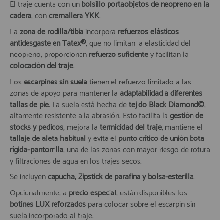
El traje cuenta con un
bolsillo portaobjetos de neopreno en la
cadera
, con
cremallera YKK
.
La
zona de rodilla/tibia
incorpora
refuerzos elásticos
antidesgaste en Tatex®
, que no limitan la elasticidad del
neopreno, proporcionan
refuerzo suficiente
y facilitan la
colocación del traje
.
Los
escarpines sin suela
tienen el refuerzo limitado a las
zonas de apoyo para mantener la
adaptabilidad a diferentes
tallas de pie
. La suela está hecha de
tejido Black Diamond©
,
altamente resistente a la abrasión. Esto facilita la
gestión de
stocks y pedidos
, mejora la
termicidad del traje
, mantiene el
tallaje de aleta habitual
y evita el
punto crítico de unión bota
rígida–pantorrilla
, una de las zonas con mayor riesgo de rotura
y filtraciones de agua en los trajes secos.
Se incluyen
capucha, Zipstick de parafina y bolsa-esterilla
.
Opcionalmente, a
precio especial
, están disponibles los
botines LUX reforzados
para colocar sobre el escarpín sin
suela incorporado al traje.