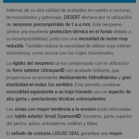
Además de su alta calidad de acabados en cuanto a costuras,
termosoldados y patronaje,
DESERT
destaca por la utilización
de
neopreno precomprimido de 7 a 4 mm
. Este neopreno
ofrece una excelente
protección térmica en el fondo
debido a
su incompresibilidad, junto con una
necesidad de lastre muy
reducida
. También reduce la necesidad de utilizar ropa interior
voluminosa, como ocurre con los trajes trilaminados.
La
rigidez del neopreno
se ha compensado con la utilización
de
forro exterior Ultraspan©
con acabado brillante, que
proporciona un excelente
deslizamiento hidrodinámico
y
gran
elasticidad en todos los sentidos
. Esto permite combinar
comodidad equivalente a un traje húmedo
con un
aspecto de
alta gama
y
prestaciones técnicas sobresalientes
.
Las
zonas con mayor tendencia a la erosión
están reforzadas
con
tejido exterior Small Dyamond©
: hombros, parte superior
del pecho, axilas, entrepierna, rodillas y tibias.
El
sellado de costuras LIQUID SEAL
garantiza una
mayor