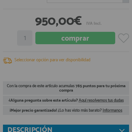
registro profesional
AFILIADOS
950,00€
IVA Incl.
INFORMACION
910 60 71 03
Seleccionar opción para ver disponibilidad
HORARIO de TIENDA:
de 10:00 a 20:00 de Lunes a Viernes
Sábados de 10:00 a 14:00
910 51 49 87
Solo para
Whatsapp
Con la compra de este artículo acumulas
785 puntos para tu próxima
compra
info@francobordo.com
¿Alguna pregunta sobre este artículo?
Aquí resolvemos tus dudas
¡Mejor precio garantizado!
¿Lo has visto más barato?
Infórmanos
DESCRIPCIÓN