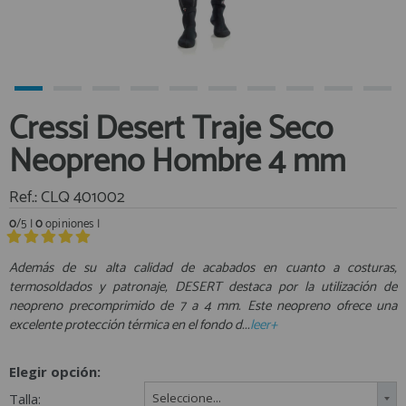
Equipo Personal
Al crear una cuenta en francobordo.com podrás realizar tus
Fondeo y Amarre
compras rápidamente en nuestra tienda virtual, revisar el estado de
tus pedidos y consultar tus operaciones anteriores.
Fundas, Lonas y Toldos
Kayaks
¡Adelante! Te estabamos esperando.
Cressi Desert Traje Seco
Libros
registro cliente
Neopreno Hombre 4 mm
Mantenimiento y Limpieza
Motonautica
Ref.: CLQ 401002
Motores
0
/5 |
0
opiniones |
Navegacion
Acceder al
Neveras y Termos
Área profesionales
Además de su alta calidad de acabados en cuanto a costuras,
termosoldados y patronaje, DESERT destaca por la utilización de
Seguridad
neopreno precomprimido de 7 a 4 mm. Este neopreno ofrece una
Vela y Maniobra
Regístrate y aprovecha los descuentos y ventajas de ser
excelente protección térmica en el fondo d...
leer+
Profesional de la Náutica
Pesca
Tiempo Libre
Elegir opción:
Únete ya a los mas de de 500 Profesionales de la Náutica
Submarinismo
Talla:
Seleccione...