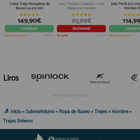
Cressi Traje Monopieza de
Jobe Toronto Chaqueta 2 mm
Jobe Perth 3/2 m
Buceo Lui 2.5 mm
Neopreno Hombre
Hombre R
149,90€
93,99€
114,9
comprar
¡avíseme!
compra
Seleccionar opción
IVA incl.
Sin stock
IVA incl.
Seleccionar opción
Liros
ver todas las marcas
Inicio
»
Submarinismo
»
Ropa de Buceo
»
Trajes
»
Hombre
»
Trajes Enteros