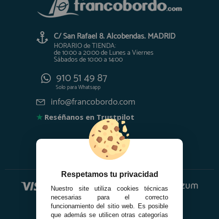
C/ San Rafael 8. Alcobendas. MADRID
HORARIO de TIENDA:
de 10:00 a 20:00 de Lunes a Viernes
Sábados de 10:00 a 14:00
910 51 49 87
Solo para
Whatsapp
info@francobordo.com
★
Reséñanos en Trustpilot
Respetamos tu privacidad
Nuestro site utiliza cookies técnicas
necesarias para el correcto
funcionamiento del sitio web. Es posible
que además se utilicen otras categorías