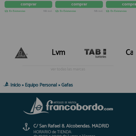
comprar
comprar
compra
En Existencias
IVA incl.
En Existencias
IVA incl.
En Existencias
Lvm
Ca
ver todas las marcas
Inicio
»
Equipo Personal
»
Gafas
C/ San Rafael 8. Alcobendas. MADRID
HORARIO de TIENDA: