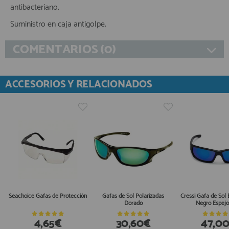
antibacteriano.
Suministro en caja antigolpe.
COMENTARIOS (0)
ACCESORIOS Y RELACIONADOS
Seachoice Gafas de Protección
Gafas de Sol Polarizadas
Cressi Gafa de Sol B
Dorado
Negro Espejo
4,65€
30,60€
47,0