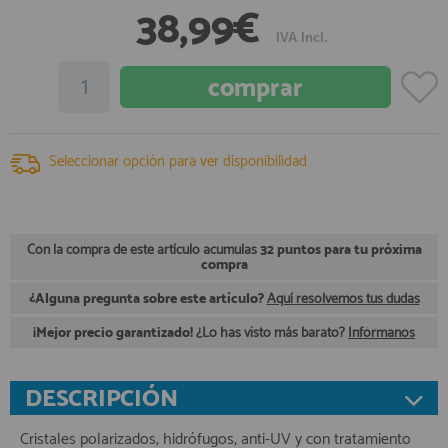
38,99€
registro profesional
IVA Incl.
AFILIADOS
INFORMACION
Seleccionar opción para ver disponibilidad
910 60 71 03
HORARIO de TIENDA:
de 10:00 a 20:00 de Lunes a Viernes
Sábados de 10:00 a 14:00
Con la compra de este artículo acumulas
32 puntos para tu próxima
compra
910 51 49 87
Solo para
Whatsapp
¿Alguna pregunta sobre este artículo?
Aquí resolvemos tus dudas
info@francobordo.com
¡Mejor precio garantizado!
¿Lo has visto más barato?
Infórmanos
DESCRIPCIÓN
Cristales polarizados, hidrófugos, anti-UV y con tratamiento