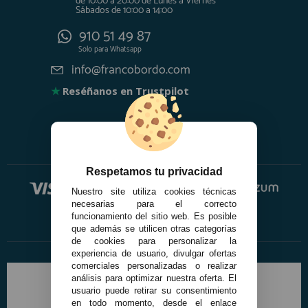
de 10:00 a 20:00 de Lunes a Viernes
Sábados de 10:00 a 14:00
910 51 49 87
Solo para
Whatsapp
info@francobordo.com
★
Reséñanos en Trustpilot
Respetamos tu privacidad
Nuestro site utiliza cookies técnicas
necesarias para el correcto
funcionamiento del sitio web. Es posible
que además se utilicen otras categorías
de cookies para personalizar la
experiencia de usuario, divulgar ofertas
comerciales personalizadas o realizar
análisis para optimizar nuestra oferta. El
usuario puede retirar su consentimiento
en todo momento, desde el enlace