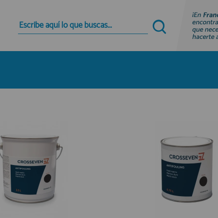
Quiero registrarme
Nuevo cliente
Al crear una cuenta en francobordo.com podrás
realizar tus compras rápidamente en nuestra
tienda virtual, revisar el estado de tus pedidos y
consultar tus operaciones anteriores.
¡Adelante! Te estabamos esperando.
registro cliente