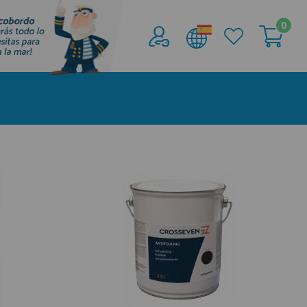
0
Acceder al
Área profesionales
Regístrate y aprovecha los descuentos y
ventajas de ser Profesional de la Náutica
Únete ya a los mas de de 500 Profesionales de
la Náutica
registro profesional