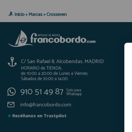
AFILIADOS
Inicio
»
Marcas
»
Crosseven
INFORMACION
910 60 71 03
C/ San Rafael 8. Alcobendas. MADRID
HORARIO de TIENDA:
HORARIO de TIENDA:
de 10:00 a 20:00 de Lunes a Viernes
Sábados de 10:00 a 14:00
de 10:00 a 20:00 de Lunes a Viernes
Sábados de 10:00 a 14:00
910 51 49 87
Solo para
Whatsapp
910 51 49 87
Solo para
info@francobordo.com
Whatsapp
info@francobordo.com
★
Reséñanos en Trustpilot