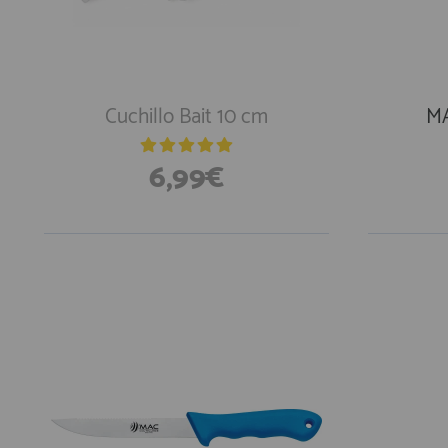
Equipo Personal
Fondeo y Amarre
Fundas, Lonas y Toldos
Kayaks
Cuchillo Bait 10 cm
MA
Libros
6,99€
Mantenimiento y Limpieza
Motonautica
Motores
Navegacion
En Exi
Neveras y Termos
Seguridad
Vela y Maniobra
Pesca
Tiempo Libre
Submarinismo