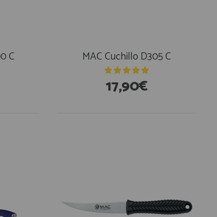
00 C
MAC Cuchillo D305 C
17,90€
En Existencias