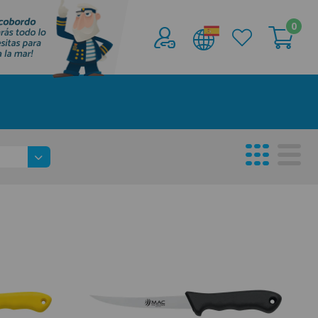
0
Acceder al
Área profesionales
Regístrate y aprovecha los descuentos y
ventajas de ser Profesional de la Náutica
Únete ya a los mas de de 500 Profesionales de
la Náutica
registro profesional