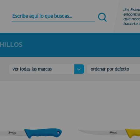
Quiero registrarme
Nuevo cliente
HILLOS
Al crear una cuenta en francobordo.com podrás
realizar tus compras rápidamente en nuestra
tienda virtual, revisar el estado de tus pedidos y
consultar tus operaciones anteriores.
ver todas las marcas
ordenar por defecto
¡Adelante! Te estabamos esperando.
registro cliente