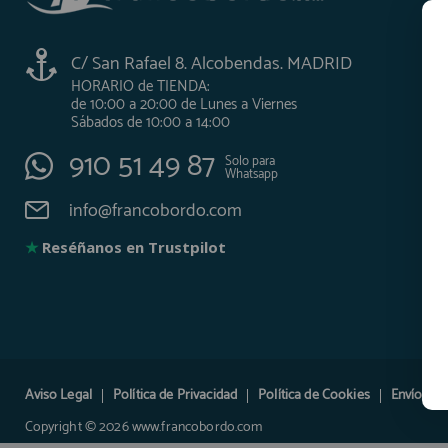
AFILIADOS
C/ San Rafael 8. Alcobendas. MADRID
HORARIO de TIENDA:
de 10:00 a 20:00 de Lunes a Viernes
INFORMACION
Sábados de 10:00 a 14:00
910 51 49 87
Solo para
Whatsapp
910 60 71 03
info@francobordo.com
HORARIO de TIENDA:
de 10:00 a 20:00 de Lunes a Viernes
Sábados de 10:00 a 14:00
★
Reséñanos en Trustpilot
910 51 49 87
Solo para
Whatsapp
info@francobordo.com
Aviso Legal
Política de Privacidad
Política de Cookies
Envíos y 
Copyright © 2026 www.francobordo.com