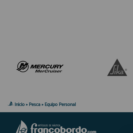
Equipo Personal
Fondeo y Amarre
Fundas, Lonas y Toldos
Kayaks
Libros
Mantenimiento y Limpieza
Motonautica
Motores
Navegacion
Neveras y Termos
Seguridad
Vela y Maniobra
Inicio
»
Pesca
»
Equipo Personal
Pesca
Tiempo Libre
Submarinismo