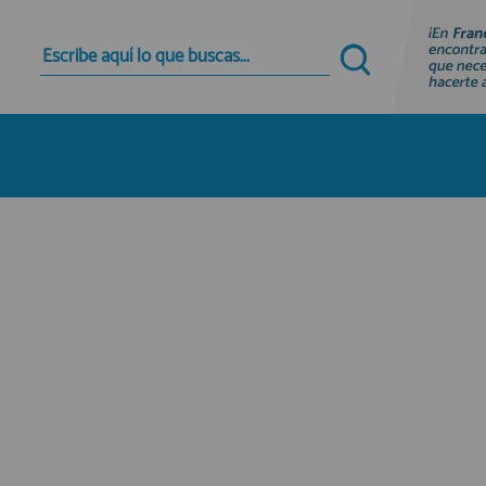
Quiero registrarme
Nuevo cliente
Al crear una cuenta en francobordo.com podrás
realizar tus compras rápidamente en nuestra
tienda virtual, revisar el estado de tus pedidos y
consultar tus operaciones anteriores.
¡Adelante! Te estabamos esperando.
registro cliente