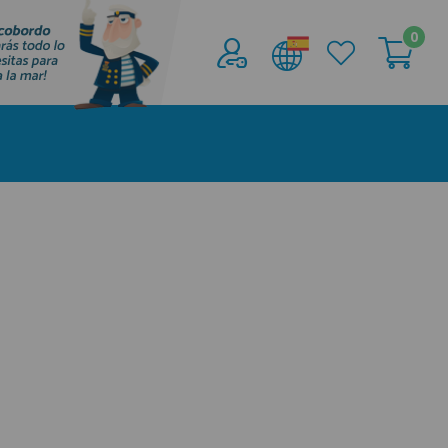
0
Acceder al
Área profesionales
Regístrate y aprovecha los descuentos y
ventajas de ser Profesional de la Náutica
Únete ya a los mas de de 500 Profesionales de
la Náutica
registro profesional