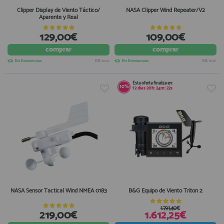
Clipper Display de Viento Táctico/
NASA Clipper Wind Repeater/V2
Aparente y Real
129,00€
109,00€
comprar
comprar
En Existencias
IVA incl.
En Existencias
IVA incl.
Esta oferta finaliza en:
10%
12
días
20
h:
24
m:
22
s
NASA Sensor Tactical Wind NMEA 0183
B&G Equipo de Viento Triton 2
1.791,40€
219,00€
1.612,25€