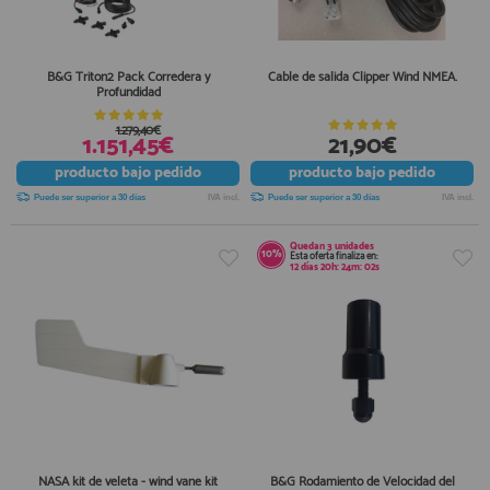
B&G Triton2 Pack Corredera y
Cable de salida Clipper Wind NMEA.
Profundidad
1.279,40€
1.151,45€
21,90€
producto
bajo pedido
producto
bajo pedido
Puede ser superior a 30 días
IVA incl.
Puede ser superior a 30 días
IVA incl.
Quedan
3
unidades
10%
Esta oferta finaliza en:
12
días
20
h:
24
m:
01
s
NASA kit de veleta - wind vane kit
B&G Rodamiento de Velocidad del