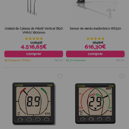
Unidad de Cabeza de Mástil Vertical B&G
Sensor de viento inalámbrico WS320
VMHU 1800mm
5.018,45€
684,80€
4.516,65€
616,30€
comprar
comprar
Entrega en 7-10 días
IVA incl.
En Existencias
IVA incl.