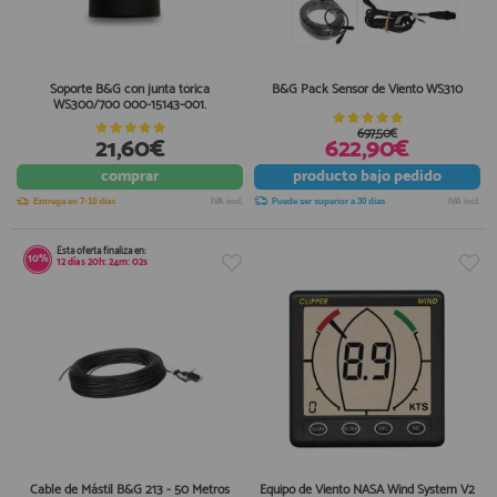
Soporte B&G con junta tórica
B&G Pack Sensor de Viento WS310
WS300/700 000-15143-001.
697,50€
21,60€
622,90€
comprar
producto
bajo pedido
Entrega en 7-10 días
IVA incl.
Puede ser superior a 30 días
IVA incl.
Esta oferta finaliza en:
10%
12
días
20
h:
24
m:
01
s
Cable de Mástil B&G 213 - 50 Metros
Equipo de Viento NASA Wind System V2