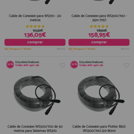
Cable de Conexión para WS310 - 20
Cable de Conexión para WS300/700 -
metros
35m (115')
151,20€
176,60€
136,05€
158,95€
comprar
comprar
Entrega en 7-10 días
IVA incl.
Entrega en 7-10 días
IVA incl.
Esta oferta finaliza en:
Esta oferta finaliza en:
10%
10%
12
días
20
h:
24
m:
22
s
12
días
20
h:
24
m:
22
s
Cable de Conexión WS300/700 de 50
Cable de Conexión para Plotter B&G
metros para Sistemas WS310
WS300/700 (20-80m)