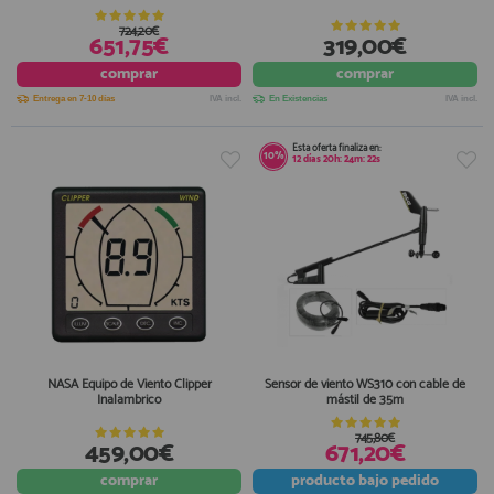
724,20€
651,75€
319,00€
comprar
comprar
Entrega en 7-10 días
IVA incl.
En Existencias
IVA incl.
Esta oferta finaliza en:
10%
12
días
20
h:
24
m:
22
s
NASA Equipo de Viento Clipper
Sensor de viento WS310 con cable de
Inalambrico
mástil de 35m
745,80€
459,00€
671,20€
comprar
producto
bajo pedido