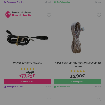
Entrega en 2-4 días
IVA incl.
En Existencias
IVA incl.
Esta oferta finaliza en:
10%
12
días
20
h:
24
m:
01
s
WS310 Interfaz cableada
NASA Cable de extensión Wind V2 de 20
metros
196,95€
177,25€
35,90€
comprar
comprar
Entrega en 2-4 días
IVA incl.
En Existencias
IVA incl.