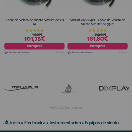
Cable de Veleta de Viento SimNet de 20
Simrad 24006421 - Cable de Veleta de
m
Viento SimNet de 35 m
113,05€
202,00€
101,75€
181,80€
comprar
comprar
Entrega en 2-4 días
IVA incl.
Entrega en 2-4 días
IVA incl.
ver todas las marcas
Inicio
»
Electronica
»
Instrumentacion
»
Equipos de viento