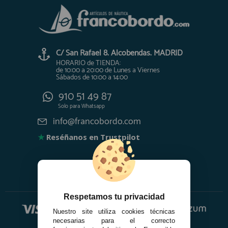
C/ San Rafael 8. Alcobendas. MADRID
HORARIO de TIENDA:
de 10:00 a 20:00 de Lunes a Viernes
Sábados de 10:00 a 14:00
910 51 49 87
Solo para
Whatsapp
info@francobordo.com
★
Reséñanos en Trustpilot
Respetamos tu privacidad
Nuestro site utiliza cookies técnicas
necesarias para el correcto