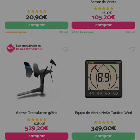
Sensor de Viento
116,90€
20,90€
105,20€
comprar
comprar
Seleccionar opción
IVA incl.
En Existencias
IVA incl.
Esta oferta finaliza en:
16%
05
días
13
h:
38
m:
33
s
Garmin Transductor gWind
Equipo de Viento NASA Tactical Wind
628,99€
529,20€
349,00€
comprar
comprar