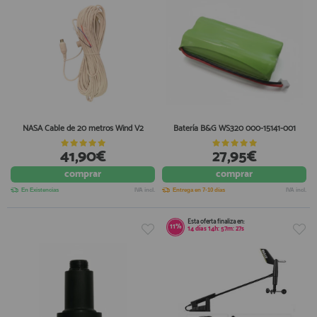
NASA Cable de 20 metros Wind V2
Batería B&G WS320 000-15141-001
41,90€
27,95€
comprar
comprar
En Existencias
IVA incl.
Entrega en 7-10 días
IVA incl.
Esta oferta finaliza en:
11%
14
días
14
h:
57
m:
26
s