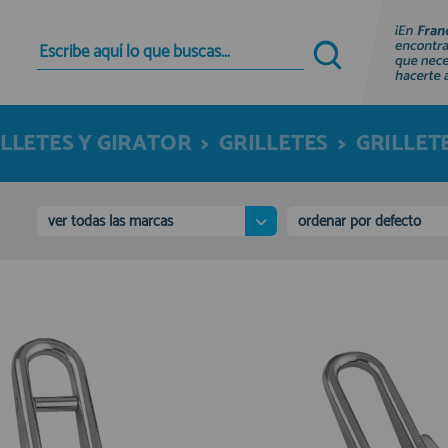
Quiero registrarme
Nuevo cliente
LLETES Y GIRATOR
>
GRILLETES
>
GRILLET
Al crear una cuenta en francobordo.com podrás
realizar tus compras rápidamente en nuestra
tienda virtual, revisar el estado de tus pedidos y
consultar tus operaciones anteriores.
ver todas las marcas
ordenar por defecto
¡Adelante! Te estabamos esperando.
registro cliente