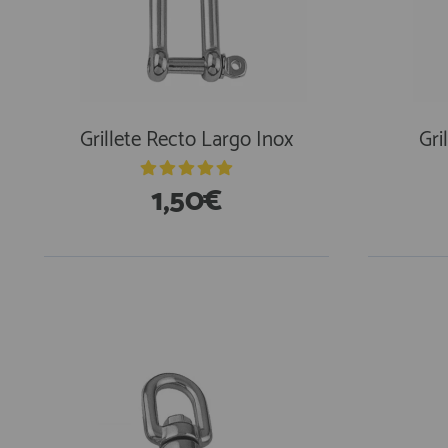
AFILIADOS
INFORMACION
Grillete Recto Largo Inox
Gri
910 60 71 03
1,50€
HORARIO de TIENDA:
de 10:00 a 20:00 de Lunes a Viernes
Sábados de 10:00 a 14:00
910 51 49 87
Solo para
Whatsapp
info@francobordo.com