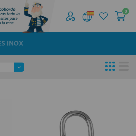
0
Acceder al
Área profesionales
ES INOX
Regístrate y aprovecha los descuentos y
ventajas de ser Profesional de la Náutica
Únete ya a los mas de de 500 Profesionales de
la Náutica
registro profesional