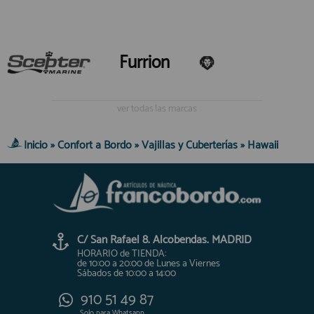
Furrion
ver todas las marcas
Inicio
»
Confort a Bordo
»
Vajillas y Cuberterías
»
Hawaii
C/ San Rafael 8. Alcobendas. MADRID
HORARIO de TIENDA:
de 10:00 a 20:00 de Lunes a Viernes
Sábados de 10:00 a 14:00
910 51 49 87
Solo para
Whatsapp