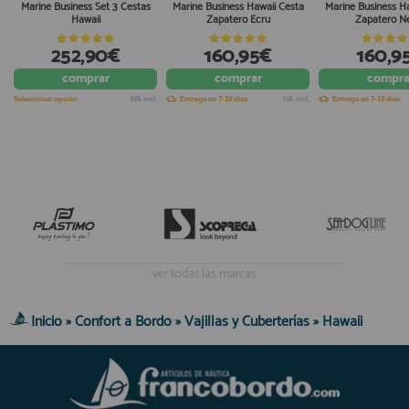
Marine Business Set 3 Cestas
Marine Business Hawaii Cesta
Marine Business H
Hawaii
Zapatero Ecru
Zapatero N
252,90€
160,95€
160,9
comprar
comprar
compra
Seleccionar opción
IVA incl.
Entrega en 7-10 días
IVA incl.
Entrega en 7-10 días
ver todas las marcas
Inicio
»
Confort a Bordo
»
Vajillas y Cuberterías
»
Hawaii