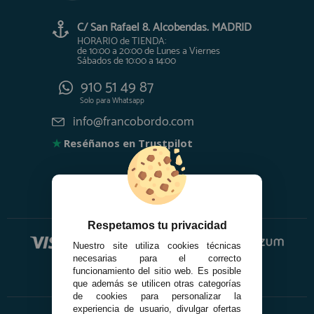
C/ San Rafael 8. Alcobendas. MADRID
HORARIO de TIENDA:
de 10:00 a 20:00 de Lunes a Viernes
Sábados de 10:00 a 14:00
910 51 49 87
Solo para
Whatsapp
info@francobordo.com
★
Reséñanos en Trustpilot
Respetamos tu privacidad
Nuestro site utiliza cookies técnicas
necesarias para el correcto
funcionamiento del sitio web. Es posible
que además se utilicen otras categorías
de cookies para personalizar la
experiencia de usuario, divulgar ofertas