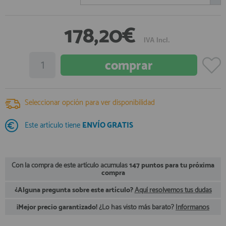
registro profesional
AFILIADOS
178,20€
IVA Incl.
INFORMACION
910 60 71 03
Seleccionar opción para ver disponibilidad
HORARIO de TIENDA:
de 10:00 a 20:00 de Lunes a Viernes
Sábados de 10:00 a 14:00
Este artículo tiene
ENVÍO GRATIS
910 51 49 87
Solo para
Whatsapp
info@francobordo.com
Con la compra de este artículo acumulas
147 puntos para tu próxima
compra
¿Alguna pregunta sobre este artículo?
Aquí resolvemos tus dudas
¡Mejor precio garantizado!
¿Lo has visto más barato?
Infórmanos