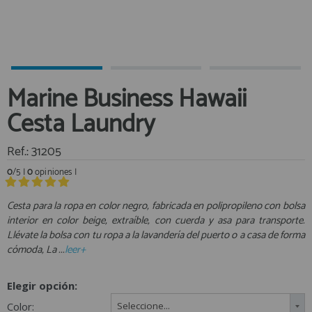
Equipo Personal
Al crear una cuenta en francobordo.com podrás realizar tus
Fondeo y Amarre
compras rápidamente en nuestra tienda virtual, revisar el estado de
tus pedidos y consultar tus operaciones anteriores.
Fundas, Lonas y Toldos
Kayaks
¡Adelante! Te estabamos esperando.
Marine Business Hawaii
Libros
registro cliente
Cesta Laundry
Mantenimiento y Limpieza
Motonautica
Ref.: 31205
Motores
0
/5 |
0
opiniones |
Navegacion
Acceder al
Neveras y Termos
Área profesionales
Cesta para la ropa en color negro, fabricada en polipropileno con bolsa
interior en color beige, extraíble, con cuerda y asa para transporte.
Seguridad
Llévate la bolsa con tu ropa a la lavandería del puerto o a casa de forma
Vela y Maniobra
Regístrate y aprovecha los descuentos y ventajas de ser
cómoda, La ...
leer+
Profesional de la Náutica
Pesca
Tiempo Libre
Elegir opción:
Únete ya a los mas de de 500 Profesionales de la Náutica
Submarinismo
Color:
Seleccione...