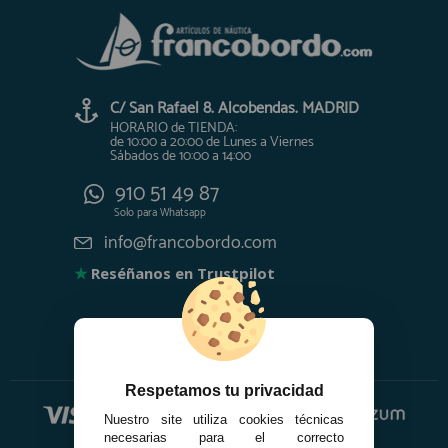
C/ San Rafael 8. Alcobendas. MADRID
HORARIO de TIENDA:
de 10:00 a 20:00 de Lunes a Viernes
Sábados de 10:00 a 14:00
910 51 49 87
Solo para
Whatsapp
info@francobordo.com
★
Reséñanos en Trustpilot
Respetamos tu privacidad
Nuestro site utiliza cookies técnicas
necesarias para el correcto