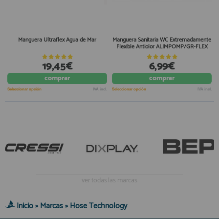
Manguera Ultraflex Agua de Mar
Manguera Sanitaria WC Extremadamente
Flexible Antiolor ALIMPOMP/GR-FLEX
19,45€
6,99€
comprar
comprar
Seleccionar opción
IVA incl.
Seleccionar opción
IVA incl.
ver todas las marcas
Inicio
»
Marcas
»
Hose Technology