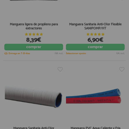
Manguera ligera de propileno para
Manguera Sanitaria Anti-Olor Flexible
extractores
SANIPOMP/HT
8,39€
6,90€
comprar
comprar
Entrega en 7-10 días
IVA incl.
Seleccionar opción
IVA incl.
Manguera Sanitaria Anti-Olor
Manguera PVC Agua Caliente y Fria