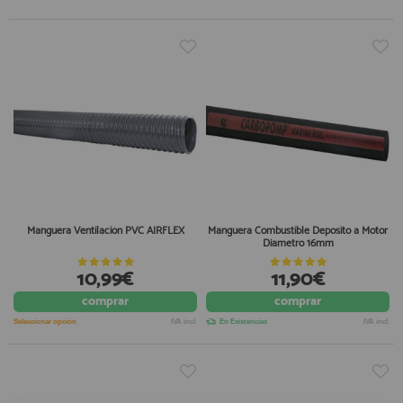
Manguera Ventilación PVC AIRFLEX
Manguera Combustible Deposito a Motor
Diametro 16mm
10,99€
11,90€
comprar
comprar
Seleccionar opción
IVA incl.
En Existencias
IVA incl.