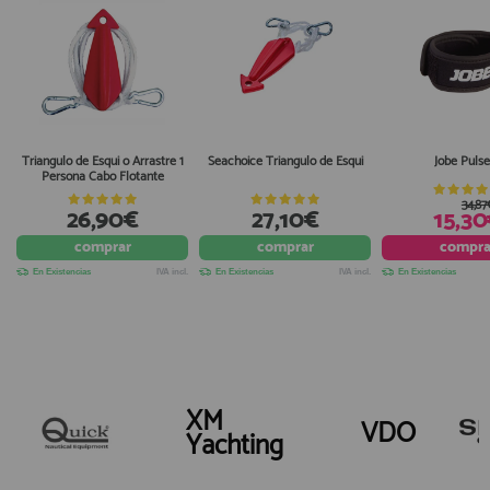
Triangulo de Esqui o Arrastre 1
Seachoice Triangulo de Esqui
Jobe Pulse
Persona Cabo Flotante
34,87
26,90€
27,10€
15,3
comprar
comprar
compra
En Existencias
IVA incl.
En Existencias
IVA incl.
En Existencias
XM
VDO
Yachting