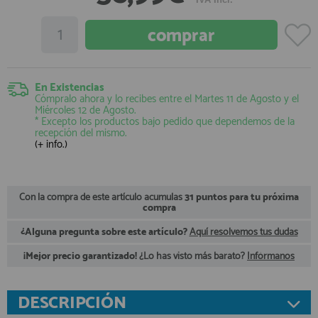
registro profesional
AFILIADOS
INFORMACION
En Existencias
Cómpralo ahora y lo recibes entre el
Martes 11 de Agosto
y el
Miércoles 12 de Agosto
.
* Excepto los productos bajo pedido que dependemos de la
recepción del mismo.
910 60 71 03
(+ info.)
HORARIO de TIENDA:
de 10:00 a 20:00 de Lunes a Viernes
Sábados de 10:00 a 14:00
910 51 49 87
Con la compra de este artículo acumulas
31 puntos para tu próxima
Solo para
Whatsapp
compra
info@francobordo.com
¿Alguna pregunta sobre este artículo?
Aquí resolvemos tus dudas
¡Mejor precio garantizado!
¿Lo has visto más barato?
Infórmanos
DESCRIPCIÓN