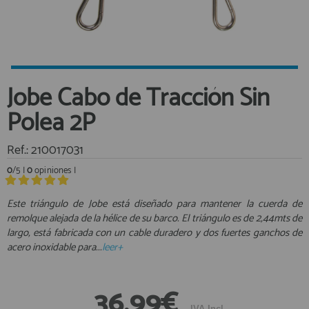
Equipo Personal
Al crear una cuenta en francobordo.com podrás realizar tus
Fondeo y Amarre
compras rápidamente en nuestra tienda virtual, revisar el estado de
tus pedidos y consultar tus operaciones anteriores.
Fundas, Lonas y Toldos
Kayaks
¡Adelante! Te estabamos esperando.
Jobe Cabo de Tracción Sin
Libros
registro cliente
Polea 2P
Mantenimiento y Limpieza
Motonautica
Ref.: 210017031
Motores
0
/5 |
0
opiniones |
Navegacion
Acceder al
Neveras y Termos
Área profesionales
Este triángulo de Jobe está diseñado para mantener la cuerda de
remolque alejada de la hélice de su barco. El triángulo es de 2,44mts de
Seguridad
largo, está fabricada con un cable duradero y dos fuertes ganchos de
Vela y Maniobra
Regístrate y aprovecha los descuentos y ventajas de ser
acero inoxidable para...
leer+
Profesional de la Náutica
Pesca
Tiempo Libre
Únete ya a los mas de de 500 Profesionales de la Náutica
36,99€
Submarinismo
IVA Incl.