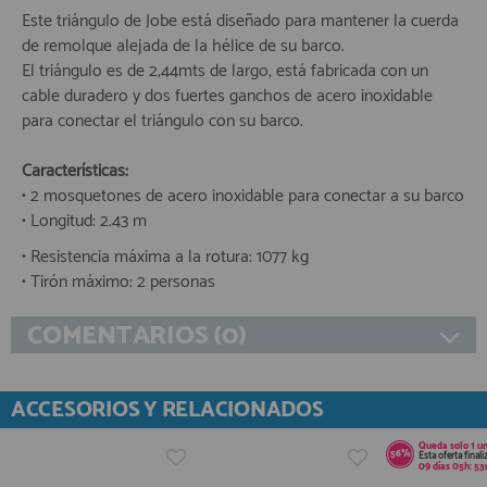
Este triángulo de Jobe está diseñado para mantener la cuerda
de remolque alejada de la hélice de su barco.
El triángulo es de 2,44mts de largo, está fabricada con un
cable duradero y dos fuertes ganchos de acero inoxidable
para conectar el triángulo con su barco.
Características:
• 2 mosquetones de acero inoxidable para conectar a su barco
• Longitud: 2.43 m
• Resistencia máxima a la rotura: 1077 kg
• Tirón máximo: 2 personas
COMENTARIOS (0)
ACCESORIOS Y RELACIONADOS
Queda solo
1 u
56%
Esta oferta finali
09
días
05
h:
53