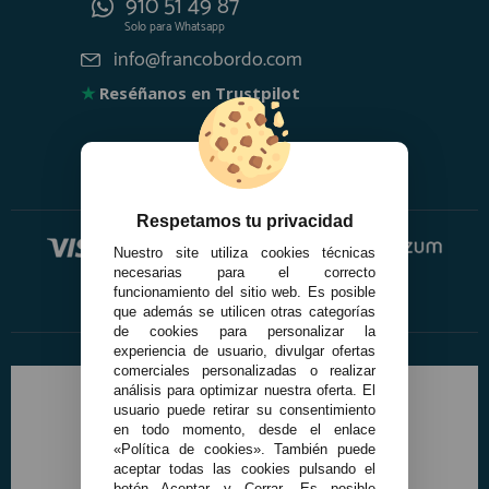
910 51 49 87
Solo para
Whatsapp
info@francobordo.com
★
Reséñanos en Trustpilot
Respetamos tu privacidad
Nuestro site utiliza cookies técnicas
necesarias para el correcto
funcionamiento del sitio web. Es posible
que además se utilicen otras categorías
de cookies para personalizar la
experiencia de usuario, divulgar ofertas
comerciales personalizadas o realizar
análisis para optimizar nuestra oferta. El
usuario puede retirar su consentimiento
en todo momento, desde el enlace
«Política de cookies». También puede
aceptar todas las cookies pulsando el
botón Aceptar y Cerrar. Es posible