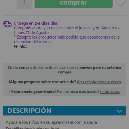
registro profesional
AFILIADOS
Entrega en
2-4 días
días
Cómpralo ahora y lo recibes entre el
Jueves 13 de Agosto
y el
Lunes 17 de Agosto
.
INFORMACION
* Excepto los productos bajo pedido que dependemos de la
recepción del mismo.
(+ info.)
910 60 71 03
HORARIO de TIENDA:
de 10:00 a 20:00 de Lunes a Viernes
Con la compra de este artículo acumulas
17 puntos para tu próxima
Sábados de 10:00 a 14:00
compra
910 51 49 87
Solo para
¿Alguna pregunta sobre este artículo?
Aquí resolvemos tus dudas
Whatsapp
info@francobordo.com
¡Mejor precio garantizado!
¿Lo has visto más barato?
Infórmanos
DESCRIPCIÓN
Ayuda a los niños en su aprendizaje con la Barra