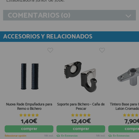
Estabilizadora Junior de Jobe.
COMENTARIOS (0)
ACCESORIOS Y RELACIONADOS
Nuova Rade Empuñadura para
Soporte para Bichero - Caña de
Tintero Base para
Remo o Bichero
Pescar
Latón Cromad
1,40€
12,40€
7,90
comprar
comprar
compra
Seleccionar opción
IVA incl.
En Existencias
IVA incl.
En Existencias