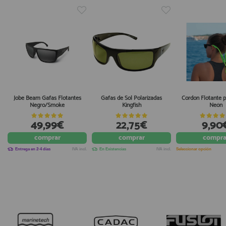
Jobe Beam Gafas Flotantes
Gafas de Sol Polarizadas
Cordon Flotante 
Negro/Smoke
Kingfish
Neón
49,99€
22,75€
9,90
comprar
comprar
compra
Entrega en 2-4 días
IVA incl.
En Existencias
IVA incl.
Seleccionar opción