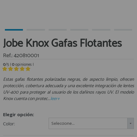
Equipo Personal
Al crear una cuenta en francobordo.com podrás realizar tus
Fondeo y Amarre
compras rápidamente en nuestra tienda virtual, revisar el estado de
tus pedidos y consultar tus operaciones anteriores.
Fundas, Lonas y Toldos
Kayaks
¡Adelante! Te estabamos esperando.
Jobe Knox Gafas Flotantes
Libros
registro cliente
Mantenimiento y Limpieza
Ref.: 420810001
Motonautica
0
/5 |
0
opiniones |
Motores
Estas gafas flotantes polarizadas negras, de aspecto limpio, ofrecen
Navegacion
Acceder al
protección, cobertura adecuada y una excelente integración de lentes
Neveras y Termos
Área profesionales
UV-400 para proteger al usuario de los dañinos rayos UV. El modelo
Seguridad
Knox cuenta con protec...
leer+
Vela y Maniobra
Regístrate y aprovecha los descuentos y ventajas de ser
Profesional de la Náutica
Elegir opción:
Pesca
Color:
Seleccione...
Tiempo Libre
Únete ya a los mas de de 500 Profesionales de la Náutica
Submarinismo