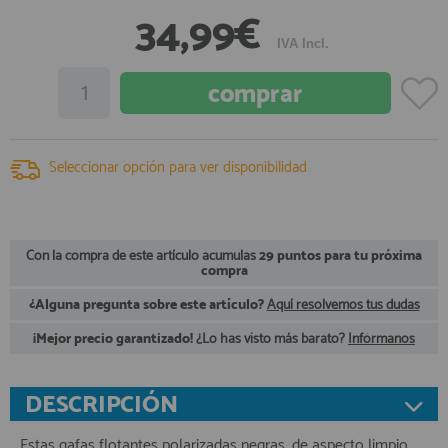
34,99€
registro profesional
AFILIADOS
IVA Incl.
INFORMACION
Seleccionar opción para ver disponibilidad
910 60 71 03
HORARIO de TIENDA:
de 10:00 a 20:00 de Lunes a Viernes
Sábados de 10:00 a 14:00
Con la compra de este artículo acumulas
29 puntos para tu próxima
compra
910 51 49 87
Solo para
Whatsapp
¿Alguna pregunta sobre este artículo?
Aquí resolvemos tus dudas
info@francobordo.com
¡Mejor precio garantizado!
¿Lo has visto más barato?
Infórmanos
DESCRIPCIÓN
Estas gafas flotantes polarizadas negras, de aspecto limpio,