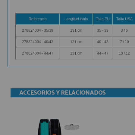
Referencia
Longitud tabla
Talla EU
Talla
USA
278824004 - 35/39
131 cm
35 - 39
3 / 6
278824004 - 40/43
131 cm
40 - 43
7 / 10
278824004 - 44/47
131 cm
44 - 47
10 / 12
ACCESORIOS Y RELACIONADOS