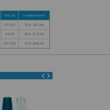
Talla
UK
Longitud interior
2.5 / 5.5
21.9 - 24.1 cm
6.5 / 9
24.8 - 27.3 cm
9.5 / 11.5
27.9 - 28.6 cm