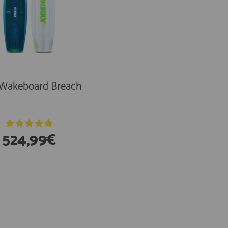
 Wakeboard Breach
Jobe Pack Tabla
Wakeboard Vanity 13
Botas Unit
524,99€
477,99€