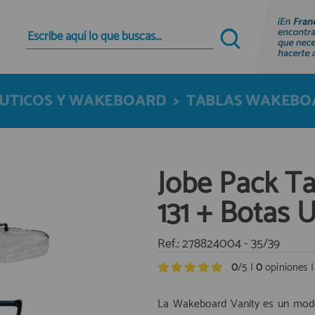
Quiero registrarme
Nuevo cliente
AUTICOS Y WAKEBOARD
>
TABLAS WAKEBO
Al crear una cuenta en francobordo.com podrás
realizar tus compras rápidamente en nuestra
tienda virtual, revisar el estado de tus pedidos y
consultar tus operaciones anteriores.
Jobe Pack T
¡Adelante! Te estabamos esperando.
131 + Botas U
registro cliente
Ref.: 278824004 - 35/39
0
/5 |
0
opiniones 
La Wakeboard Vanity es un model