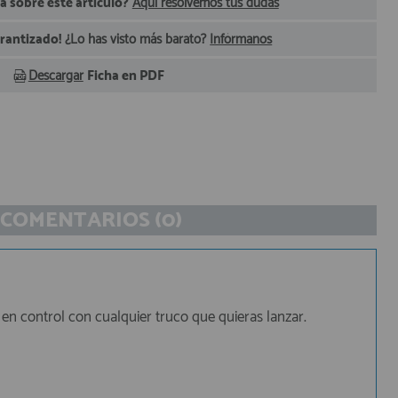
 sobre este artículo?
Aquí resolvemos tus dudas
arantizado!
¿Lo has visto más barato?
Infórmanos
Descargar
Ficha en PDF
COMENTARIOS (0)
 en control con cualquier truco que quieras lanzar.