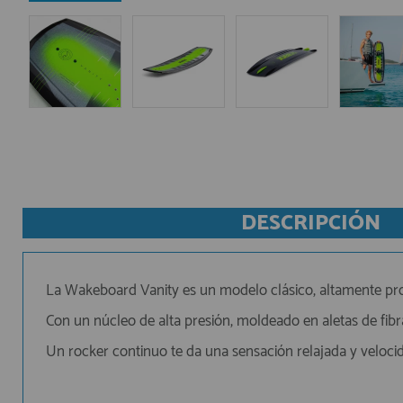
AFILIADOS
INFORMACION
910 60 71 03
HORARIO de TIENDA:
de 10:00 a 20:00 de Lunes a Viernes
DESCRIPCIÓN
Sábados de 10:00 a 14:00
910 51 49 87
Solo para
Whatsapp
info@francobordo.com
La Wakeboard Vanity es un modelo clásico, altamente pr
Con un núcleo de alta presión, moldeado en aletas de fibr
Un rocker continuo te da una sensación relajada y velocid