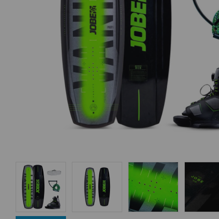
Equipo Personal
Fondeo y Amarre
Fundas, Lonas y Toldos
Kayaks
Libros
Mantenimiento y Limpieza
Motonautica
Motores
Navegacion
Neveras y Termos
Seguridad
Vela y Maniobra
Pesca
Tiempo Libre
Submarinismo