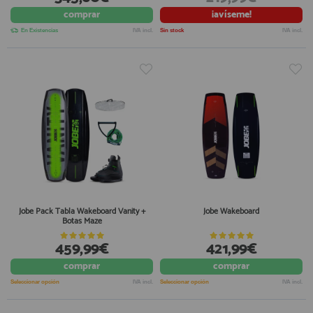
comprar
¡avíseme!
En Existencias
IVA incl.
Sin stock
IVA incl.
Jobe Pack Tabla Wakeboard Vanity +
Jobe Wakeboard
Botas Maze
459,99€
421,99€
comprar
comprar
Seleccionar opción
IVA incl.
Seleccionar opción
IVA incl.