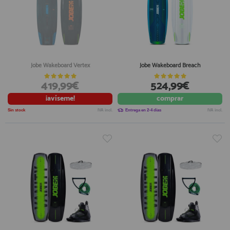
Jobe Wakeboard Vertex
Jobe Wakeboard Breach
419,99€
524,99€
¡avíseme!
comprar
Sin stock
IVA incl.
Entrega en 2-4 días
IVA incl.