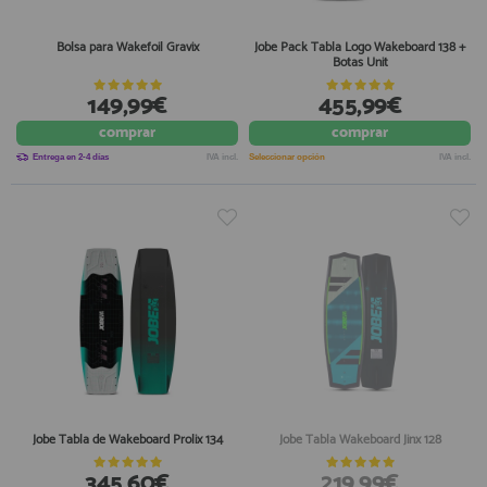
Bolsa para Wakefoil Gravix
Jobe Pack Tabla Logo Wakeboard 138 +
Botas Unit
149,99€
455,99€
comprar
comprar
Entrega en 2-4 días
IVA incl.
Seleccionar opción
IVA incl.
Jobe Tabla de Wakeboard Prolix 134
Jobe Tabla Wakeboard Jinx 128
345,60€
219,99€