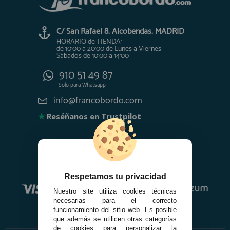
C/ San Rafael 8. Alcobendas. MADRID
HORARIO de TIENDA:
de 10:00 a 20:00 de Lunes a Viernes
Sábados de 10:00 a 14:00
910 51 49 87
Solo para
Whatsapp
info@francobordo.com
★
Reséñanos en Trustpilot
Respetamos tu privacidad
Nuestro site utiliza cookies técnicas
necesarias para el correcto
funcionamiento del sitio web. Es posible
que además se utilicen otras categorías
de cookies para personalizar la