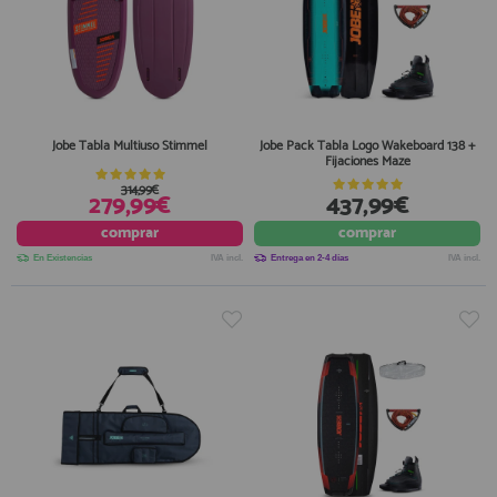
Jobe Tabla Multiuso Stimmel
Jobe Pack Tabla Logo Wakeboard 138 +
Fijaciones Maze
314,99€
279,99€
437,99€
comprar
comprar
En Existencias
IVA incl.
Entrega en 2-4 días
IVA incl.