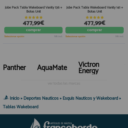
Jobe Pack Tabla Wakeboard Vanity 136 +
Jobe Pack Tabla Wakeboard Vanity 141 +
Botas Unit
Botas Unit
477,99€
477,99€
comprar
comprar
Seleccionar opción
IVA incl.
Seleccionar opción
IVA incl.
Victron
Panther
AquaMate
Energy
ver todas las marcas
Inicio
»
Deportes Nauticos
»
Esquis Nauticos y Wakeboard
»
Tablas Wakeboard