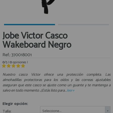
Equipo Personal
Al crear una cuenta en francobordo.com podrás realizar tus
Fondeo y Amarre
compras rápidamente en nuestra tienda virtual, revisar el estado de
tus pedidos y consultar tus operaciones anteriores.
Fundas, Lonas y Toldos
Kayaks
¡Adelante! Te estabamos esperando.
Jobe Victor Casco
Libros
registro cliente
Wakeboard Negro
Mantenimiento y Limpieza
Motonautica
Ref.: 370018001
Motores
0
/5 |
0
opiniones |
Navegacion
Acceder al
Neveras y Termos
Área profesionales
Nuestro casco Victor ofrece una protección completa. Las
almohadillas protectoras para los oídos y las correas ajustables
Seguridad
aseguran que este casco se ajuste como un guante y te mantenga a
Vela y Maniobra
Regístrate y aprovecha los descuentos y ventajas de ser
salvo en todo momento. ¿Estás listo para...
leer+
Profesional de la Náutica
Pesca
Tiempo Libre
Elegir opción:
Únete ya a los mas de de 500 Profesionales de la Náutica
Submarinismo
Talla:
Seleccione...