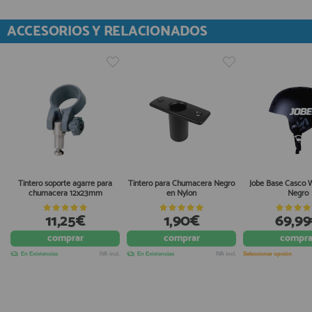
ACCESORIOS Y RELACIONADOS
Tintero soporte agarre para
Tintero para Chumacera Negro
Jobe Base Casco 
chumacera 12x23mm
en Nylon
Negro
11,25€
1,90€
69,9
comprar
comprar
compra
En Existencias
IVA incl.
En Existencias
IVA incl.
Seleccionar opción