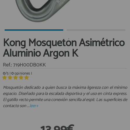
Equipo Personal
Al crear una cuenta en francobordo.com podrás realizar tus
Fondeo y Amarre
compras rápidamente en nuestra tienda virtual, revisar el estado de
tus pedidos y consultar tus operaciones anteriores.
Fundas, Lonas y Toldos
Kayaks
¡Adelante! Te estabamos esperando.
Kong Mosquetón Asimétrico
Libros
registro cliente
Aluminio Argon K
Mantenimiento y Limpieza
Motonautica
Ref.: 719H00DB0KK
Motores
0
/5 |
0
opiniones |
Navegacion
Acceder al
Neveras y Termos
Área profesionales
Mosquetón dedicado a quien busca la máxima ligereza con el mínimo
Seguridad
espacio. Diseñado para la escalada deportiva y el uso en cinta express.
El gatillo recto permite una conexión sencilla al espit. Las superficies de
Vela y Maniobra
Regístrate y aprovecha los descuentos y ventajas de ser
contacto son ...
leer+
Profesional de la Náutica
Pesca
Tiempo Libre
Únete ya a los mas de de 500 Profesionales de la Náutica
13,99€
Submarinismo