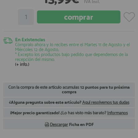
IVA Incl.
registro profesional
AFILIADOS
INFORMACION
En Existencias
Cómpralo ahora y lo recibes entre el
Martes 11 de Agosto
y el
Miércoles 12 de Agosto
.
* Excepto los productos bajo pedido que dependemos de la
910 60 71 03
recepción del mismo.
(+ info.)
HORARIO de TIENDA:
de 10:00 a 20:00 de Lunes a Viernes
Sábados de 10:00 a 14:00
910 51 49 87
Solo para
Con la compra de este artículo acumulas
12 puntos para tu próxima
Whatsapp
compra
info@francobordo.com
¿Alguna pregunta sobre este artículo?
Aquí resolvemos tus dudas
¡Mejor precio garantizado!
¿Lo has visto más barato?
Infórmanos
Descargar
Ficha en PDF