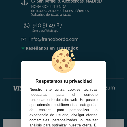
C/ San Rafael 8. Alcobendas. MADRID
HORARIO de TIENDA:
de 10:00 a 20:00 de Lunes a Viernes
Sábados de 10:00 a 14:00
910 51 49 87
Solo para
Whatsapp
info@francobordo.com
★
Reséñanos en Trustpilot
Respetamos tu privacidad
Nuestro site utiliza cookies técnicas
necesarias para el correcto
funcionamiento del sitio web. Es posible
que además se utilicen otras categorías
de cookies para personalizar la
experiencia de usuario, divulgar ofertas
comerciales personalizadas o realizar
análisis para optimizar nuestra oferta. El