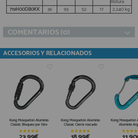
Rotura
719H00DB0KK
36
93
52
17
2.240 kg
COMENTARIOS (0)
ACCESORIOS Y RELACIONADOS
Kong Mosquetón Aluminio
Kong Mosquetón Aluminio
Kong Mosquetón A
Classic Bloqueo por Giro
Classic Cierre roscado
Aluminio Ar
23,99€
18,99€
11,90