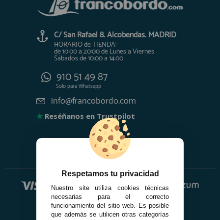
C/ San Rafael 8. Alcobendas. MADRID
HORARIO de TIENDA:
de 10:00 a 20:00 de Lunes a Viernes
Sábados de 10:00 a 14:00
910 51 49 87
Solo para
Whatsapp
info@francobordo.com
★
Reséñanos en Trustpilot
Respetamos tu privacidad
Nuestro site utiliza cookies técnicas
necesarias para el correcto
funcionamiento del sitio web. Es posible
que además se utilicen otras categorías