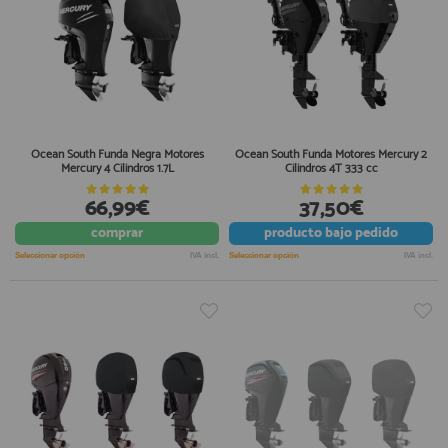
Ocean South Funda Negra Motores
Ocean South Funda Motores Mercury 2
Mercury 4 Cilindros 1.7L
Cilindros 4T 333 cc
66,99€
37,50€
comprar
producto
bajo pedido
Seleccionar opción
IVA incl.
Seleccionar opción
IVA incl.