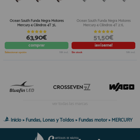
Ocean South Funda Negra Motores
Ocean South Funda Negra Motores
Mercury 4 Cilindros 4T 3L
Mercury 4 Cilindros 4T 2.1L
63,90€
51,50€
comprar
¡avíseme!
Seleccionar opción
IVA incl.
Sin stock
IVA incl.
ver todas las marcas
Inicio
»
Fundas, Lonas y Toldos
»
Fundas motor
»
MERCURY