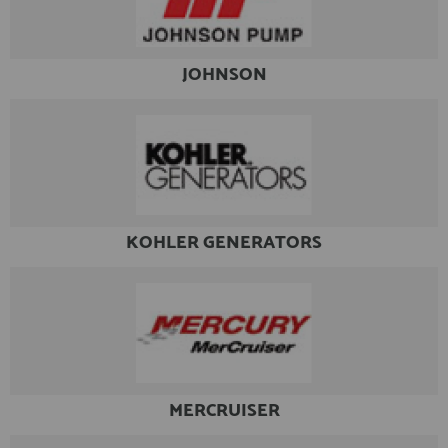
registro profesional
AFILIADOS
JOHNSON
INFORMACION
910 60 71 03
HORARIO de TIENDA:
de 10:00 a 20:00 de Lunes a Viernes
KOHLER GENERATORS
Sábados de 10:00 a 14:00
910 51 49 87
Solo para
Whatsapp
info@francobordo.com
MERCRUISER