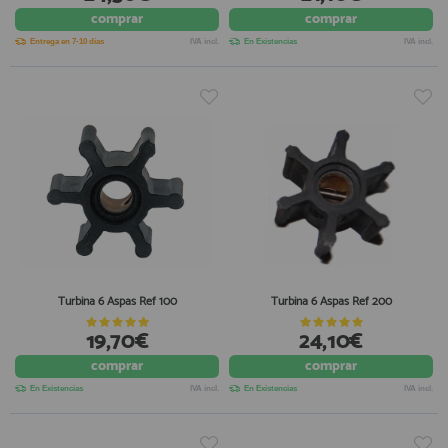
comprar
comprar
registro profesional
AFILIADOS
Entrega en 7-10 días
IVA incl.
En Existencias
IVA incl.
INFORMACION
910 60 71 03
HORARIO de TIENDA:
de 10:00 a 20:00 de Lunes a Viernes
Sábados de 10:00 a 14:00
910 51 49 87
Solo para
Whatsapp
Turbina 6 Aspas Ref 100
Turbina 6 Aspas Ref 200
info@francobordo.com
19,70€
24,10€
comprar
comprar
En Existencias
IVA incl.
En Existencias
IVA incl.