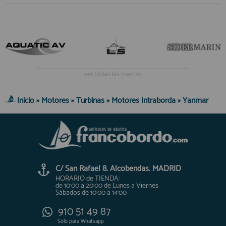
ver todas las marcas
Inicio
»
Motores
»
Turbinas
»
Motores Intraborda
»
Yanmar
C/ San Rafael 8. Alcobendas. MADRID
HORARIO de TIENDA:
de 10:00 a 20:00 de Lunes a Viernes
Sábados de 10:00 a 14:00
910 51 49 87
Solo para
Whatsapp