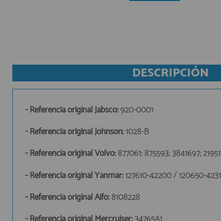
AFILIADOS
INFORMACION
DESCRIPCIÓN
910 60 71 03
HORARIO de TIENDA:
- Referencia original Jabsco:
920-0001
de 10:00 a 20:00 de Lunes a Viernes
Sábados de 10:00 a 14:00
- Referencia original Johnson:
1028-B
910 51 49 87
Solo para
Whatsapp
- Referencia original Volvo:
877061; 875593; 3841697; 2195
info@francobordo.com
- Referencia original Yanmar:
127610-42200 / 120650-423
- Referencia original Aifo:
8108228
- Referencia original Mercruiser:
34765A1