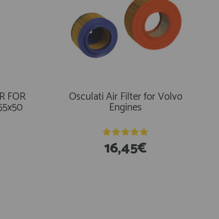
115T
Turbina 9 Aspas Ref 205
R FOR
Osculati Air Filter for Volvo
55x50
Engines
86,80€
16,45€