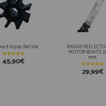
Turbina 9 Aspas Ref 
na 8 Aspas Ref 109
n Flag with Crown 30 x
RADAR REFLECTO
20 cm
MOTOR BOATS 3
mm.
45,90€
89,60€
2,25€
29,99€
n Existencias
En Existencias