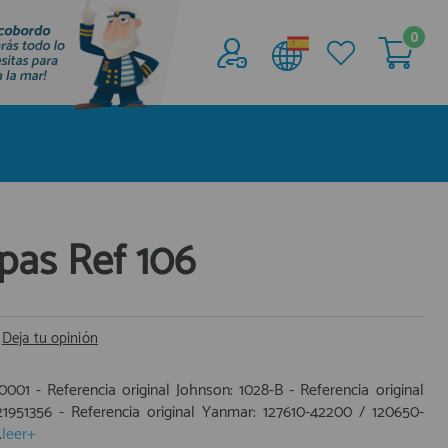
0
Acceder al
Área profesionales
Regístrate y aprovecha los descuentos y
ventajas de ser Profesional de la Náutica
Únete ya a los mas de de 500 Profesionales de
la Náutica
pas Ref 106
registro profesional
|
Deja tu opinión
-0001 - Referencia original Johnson: 1028-B - Referencia original
21951356 - Referencia original Yanmar: 127610-42200 / 120650-
.
leer+