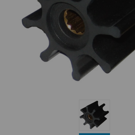
Equipo Personal
Fondeo y Amarre
Fundas, Lonas y Toldos
Kayaks
Libros
Mantenimiento y Limpieza
Motonautica
Motores
Navegacion
Neveras y Termos
Seguridad
Vela y Maniobra
Pesca
Tiempo Libre
Submarinismo