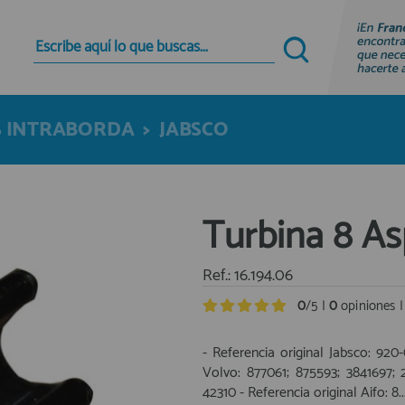
Quiero registrarme
Nuevo cliente
 INTRABORDA
>
JABSCO
Al crear una cuenta en francobordo.com podrás
realizar tus compras rápidamente en nuestra
tienda virtual, revisar el estado de tus pedidos y
consultar tus operaciones anteriores.
Turbina 8 As
¡Adelante! Te estabamos esperando.
registro cliente
Ref.: 16.194.06
0
/5 |
0
opiniones 
- Referencia original Jabsco: 920
Volvo: 877061; 875593; 3841697; 
42310 - Referencia original Aifo: 8..