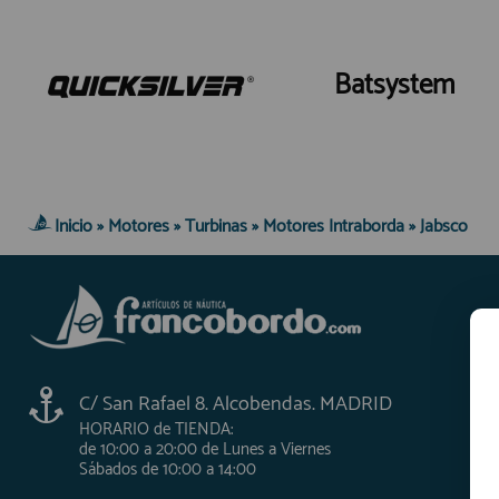
Batsystem
Inicio
»
Motores
»
Turbinas
»
Motores Intraborda
»
Jabsco
C/ San Rafael 8. Alcobendas. MADRID
HORARIO de TIENDA:
de 10:00 a 20:00 de Lunes a Viernes
Sábados de 10:00 a 14:00