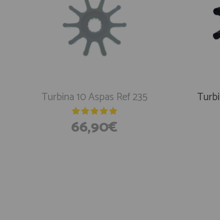
e
Turbina 10 Aspas Ref 235
Spain Flag with Crown 45 x
Turbi
Spai
30 cm
66,90€
3,10€
En Existencias
E