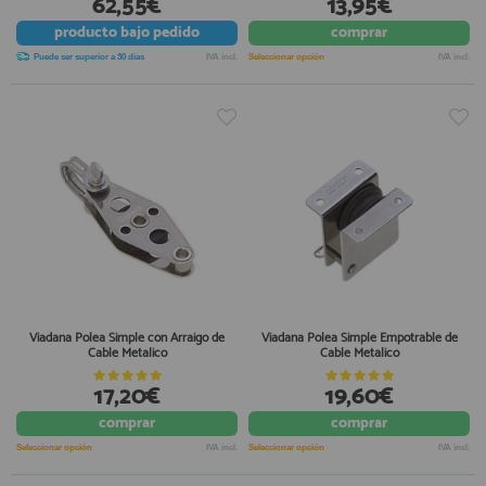
62,55€
13,95€
producto
bajo pedido
comprar
Puede ser superior a 30 días
IVA incl.
Seleccionar opción
IVA incl.
Viadana Polea Simple con Arraigo de
Viadana Polea Simple Empotrable de
Cable Metalico
Cable Metalico
17,20€
19,60€
comprar
comprar
Seleccionar opción
IVA incl.
Seleccionar opción
IVA incl.