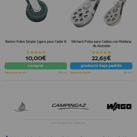
Barton Polea Simple Ligera para Cable N
Wichard Polea para Cables con Roldana
de Aluminio
10,00€
22,65€
comprar
producto
bajo pedido
Seleccionar opción
IVA incl.
Seleccionar opción
IVA incl.
ver todas las marcas