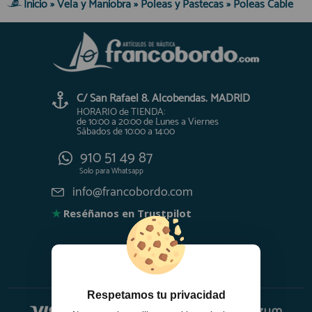
Inicio
»
Vela y Maniobra
»
Poleas y Pastecas
»
Poleas Cable
C/ San Rafael 8. Alcobendas. MADRID
HORARIO de TIENDA:
de 10:00 a 20:00 de Lunes a Viernes
Sábados de 10:00 a 14:00
910 51 49 87
Solo para
Whatsapp
info@francobordo.com
★
Reséñanos en Trustpilot
Respetamos tu privacidad