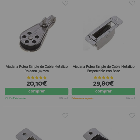
Viadana Polea Simple de Cable Metalico
Viadana Polea Simple de Cable Metalico
Roldana 34 mm
Empotrable con Base
20,10€
29,80€
comprar
comprar
En Existencias
IVA incl.
Seleccionar opción
IVA incl.