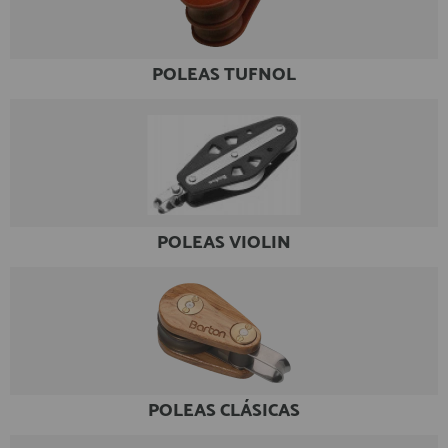
registro profesional
AFILIADOS
POLEAS TUFNOL
INFORMACION
910 60 71 03
HORARIO de TIENDA:
de 10:00 a 20:00 de Lunes a Viernes
POLEAS VIOLIN
Sábados de 10:00 a 14:00
910 51 49 87
Solo para
Whatsapp
info@francobordo.com
POLEAS CLÁSICAS