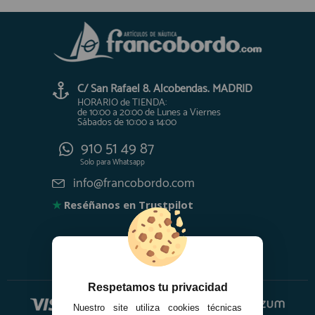
C/ San Rafael 8. Alcobendas. MADRID
HORARIO de TIENDA:
de 10:00 a 20:00 de Lunes a Viernes
Sábados de 10:00 a 14:00
910 51 49 87
Solo para
Whatsapp
info@francobordo.com
★
Reséñanos en Trustpilot
Respetamos tu privacidad
Nuestro site utiliza cookies técnicas