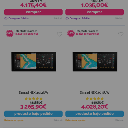
4.639,35€
1.149,00€
4.175,40€
1.035,00€
comprar
comprar
Entrega en 2-4 días
IVA incl.
Entrega en 2-4 días
IVA incl.
Esta oferta finaliza en:
Esta oferta finaliza en:
10%
10%
12
días
10
h:
28
m:
53
s
12
días
10
h:
28
m:
53
s
Simrad NSX 3012UW
Simrad NSX 3015UW
3.628,80€
4.475,80€
3.265,90€
4.028,20€
producto
bajo pedido
producto
bajo pedido
Seleccionar opción
IVA incl.
Seleccionar opción
IVA incl.