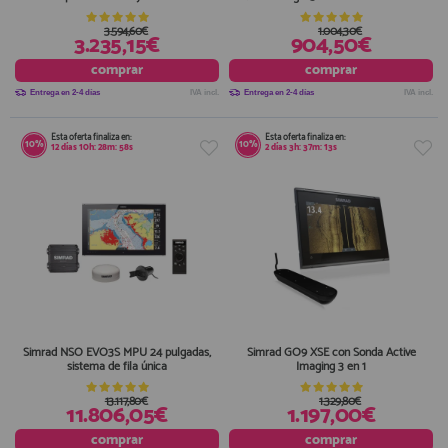
3.594,60€
1.004,30€
3.235,15€
904,50€
comprar
comprar
Entrega en 2-4 días
IVA incl.
Entrega en 2-4 días
IVA incl.
Esta oferta finaliza en:
Esta oferta finaliza en:
10%
10%
12
días
10
h:
28
m:
58
s
2
días
3
h:
37
m:
13
s
Simrad NSO EVO3S MPU 24 pulgadas,
Simrad GO9 XSE con Sonda Active
sistema de fila única
Imaging 3 en 1
13.117,80€
1.329,80€
11.806,05€
1.197,00€
comprar
comprar