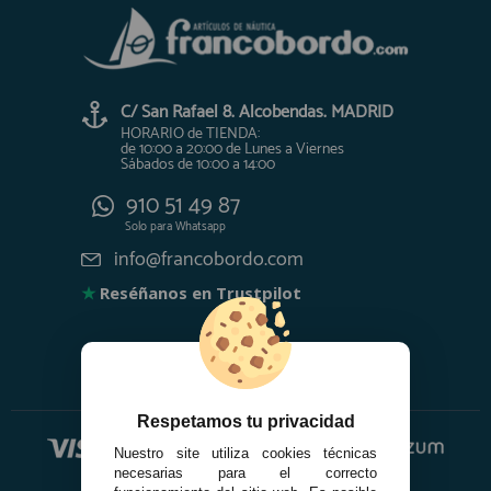
C/ San Rafael 8. Alcobendas. MADRID
HORARIO de TIENDA:
de 10:00 a 20:00 de Lunes a Viernes
Sábados de 10:00 a 14:00
910 51 49 87
Solo para
Whatsapp
info@francobordo.com
★
Reséñanos en Trustpilot
Respetamos tu privacidad
Nuestro site utiliza cookies técnicas
necesarias para el correcto