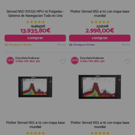
Simrad NSO EVO3S MPU 19 Pulgadas -
Plotter Simrad NSS 4-10 con mapa base
Sistema de Navegacion Todo en Uno
mundial
15.484,25€
3.331,10€
13.935,80€
2.998,00€
comprar
comprar
Entrega en 7-10 días
IVA incl.
Entrega en 2-4 días
IVA incl.
Esta oferta finaliza en:
Esta oferta finaliza en:
10%
10%
12
días
10
h:
28
m:
58
s
12
días
10
h:
28
m:
58
s
Plotter Simrad NSS 4-12 con mapa base
Plotter Simrad NSS 4-16 con mapa base
mundial
mundial