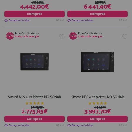
4.935,55€
7.157,15€
4.442,00€
6.441,40€
comprar
comprar
Entrega en 2-4 días
IVA incl.
Entrega en 2-4 días
IVA incl.
Esta oferta finaliza en:
Esta oferta finaliza en:
10%
10%
12
días
10
h:
28
m:
58
s
12
días
10
h:
28
m:
58
s
Simrad NSS 4-10 Plotter, NO SONAR
Simrad NSS 4-12 plotter, NO SONAR
3.084,25€
4.441,90€
2.775,85€
3.997,70€
comprar
comprar
Entrega en 2-4 días
IVA incl.
Entrega en 2-4 días
IVA incl.