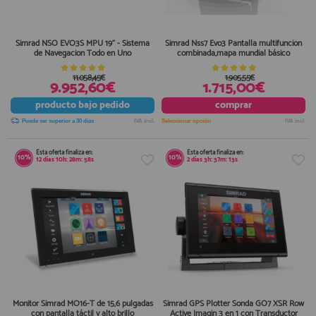
Simrad NSO EVO3S MPU 19'' - Sistema
Simrad Nss7 Evo3 Pantalla multifunción
de Navegacion Todo en Uno
combinada,mapa mundial básico
11.058,45€
1.905,55€
9.952,60€
1.715,00€
producto
bajo pedido
comprar
Puede ser superior a 30 días
IVA incl.
Seleccionar opción
IVA incl.
Esta oferta finaliza en:
Esta oferta finaliza en:
10%
10%
12
días
10
h:
28
m:
58
s
2
días
3
h:
37
m:
13
s
Monitor Simrad MO16-T de 15,6 pulgadas
Simrad GPS Plotter Sonda GO7 XSR Row
con pantalla táctil y alto brillo
Active Imagin 3 en 1 con Transductor