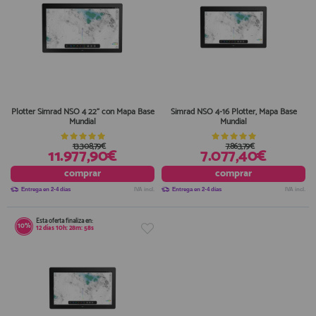
Plotter Simrad NSO 4 22” con Mapa Base
Simrad NSO 4-16 Plotter, Mapa Base
Mundial
Mundial
13.308,79€
7.863,79€
11.977,90€
7.077,40€
comprar
comprar
Entrega en 2-4 días
IVA incl.
Entrega en 2-4 días
IVA incl.
Esta oferta finaliza en:
10%
12
días
10
h:
28
m:
58
s