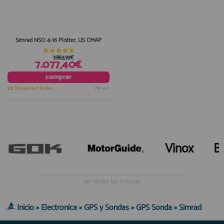
Simrad NSO 4-16 Plotter, US CMAP
7.863,79€
7.077,40€
comprar
Entrega en 7-10 días
IVA incl.
Vinox
B
ver todas las marcas
Inicio
»
Electronica
»
GPS y Sondas
»
GPS Sonda
»
Simrad