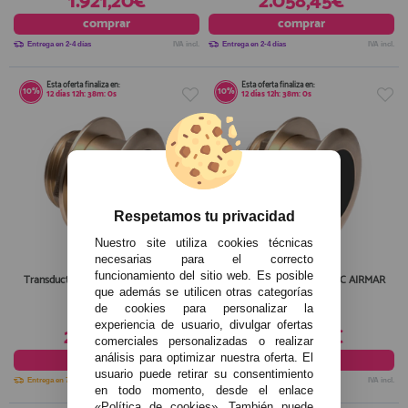
1.921,20€
2.058,45€
comprar
comprar
Entrega en 2-4 días
IVA incl.
Entrega en 2-4 días
IVA incl.
Esta oferta finaliza en:
Esta oferta finaliza en:
10%
10%
12
días
12
h:
38
m:
0
s
12
días
12
h:
38
m:
0
s
Respetamos tu privacidad
Nuestro site utiliza cookies técnicas
necesarias para el correcto
funcionamiento del sitio web. Es posible
Transductor Simrad XSONIC AIRMAR
Transductor Simrad XSONIC AIRMAR
B175H-W 20° 6FT
B175M 0° 6FT
que además se utilicen otras categorías
de cookies para personalizar la
2.287,15€
1.804,90€
experiencia de usuario, divulgar ofertas
2.058,45€
1.624,40€
comerciales personalizadas o realizar
comprar
comprar
análisis para optimizar nuestra oferta. El
usuario puede retirar su consentimiento
Entrega en 7-10 días
IVA incl.
Entrega en 2-4 días
IVA incl.
en todo momento, desde el enlace
«Política de cookies». También puede