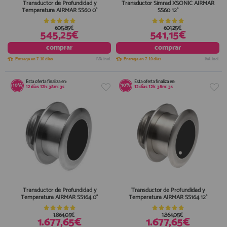
Transductor de Profundidad y
Transductor Simrad XSONIC AIRMAR
Temperatura AIRMAR SS60 0°
SS60 12°
605,85€
601,25€
545,25€
541,15€
comprar
comprar
Entrega en 7-10 días
IVA incl.
Entrega en 7-10 días
IVA incl.
Esta oferta finaliza en:
Esta oferta finaliza en:
10%
10%
12
días
12
h:
38
m:
3
s
12
días
12
h:
38
m:
3
s
Transductor de Profundidad y
Transductor de Profundidad y
Temperatura AIRMAR SS164 0°
Temperatura AIRMAR SS164 12°
1.864,05€
1.864,05€
1.677,65€
1.677,65€