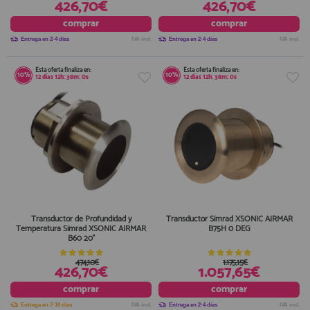
426,70€
426,70€
comprar
comprar
Entrega en 2-4 días
IVA incl.
Entrega en 2-4 días
IVA incl.
Esta oferta finaliza en:
Esta oferta finaliza en:
10%
10%
12
días
12
h:
38
m:
0
s
12
días
12
h:
38
m:
0
s
Transductor de Profundidad y
Transductor Simrad XSONIC AIRMAR
Temperatura Simrad XSONIC AIRMAR
B75H 0 DEG
B60 20°
474,10€
1.175,15€
426,70€
1.057,65€
comprar
comprar
Entrega en 7-10 días
IVA incl.
Entrega en 2-4 días
IVA incl.