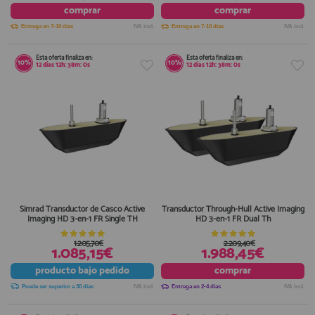
comprar
comprar
Entrega en 7-10 días
IVA incl.
Entrega en 7-10 días
IVA incl.
Esta oferta finaliza en:
Esta oferta finaliza en:
10%
10%
12
días
12
h:
38
m:
0
s
12
días
12
h:
38
m:
0
s
Simrad Transductor de Casco Active
Transductor Through-Hull Active Imaging
Imaging HD 3-en-1 FR Single TH
HD 3-en-1 FR Dual Th
1.205,70€
2.209,40€
1.085,15€
1.988,45€
producto
bajo pedido
comprar
Puede ser superior a 30 días
IVA incl.
Entrega en 2-4 días
IVA incl.