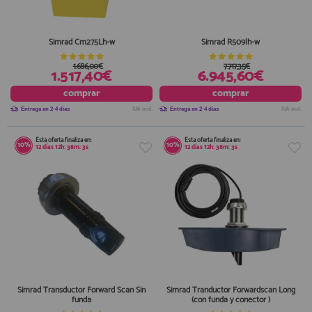
Simrad Cm275Lh-w
Simrad R509lh-w
1.686,00€
7.717,35€
1.517,40€
6.945,60€
comprar
comprar
Entrega en 2-4 días
IVA incl.
Entrega en 2-4 días
IVA incl.
Esta oferta finaliza en:
Esta oferta finaliza en:
10%
10%
12
días
12
h:
38
m:
3
s
12
días
12
h:
38
m:
3
s
Simrad Transductor Forward Scan Sin
Simrad Tranductor Forwardscan Long
funda
(con funda y conector )