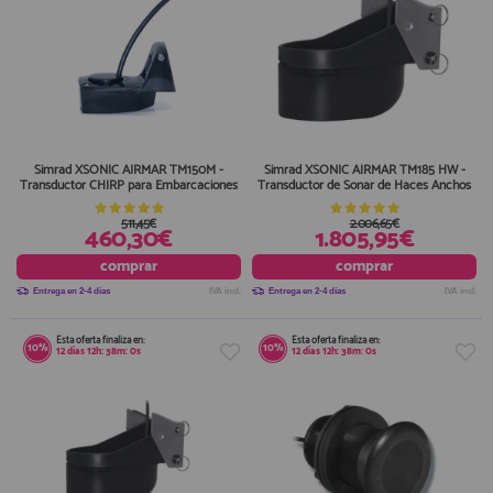
Simrad XSONIC AIRMAR TM150M -
Simrad XSONIC AIRMAR TM185 HW -
Transductor CHIRP para Embarcaciones
Transductor de Sonar de Haces Anchos
511,45€
2.006,65€
460,30€
1.805,95€
comprar
comprar
Entrega en 2-4 días
IVA incl.
Entrega en 2-4 días
IVA incl.
Esta oferta finaliza en:
Esta oferta finaliza en:
10%
10%
12
días
12
h:
38
m:
0
s
12
días
12
h:
38
m:
0
s