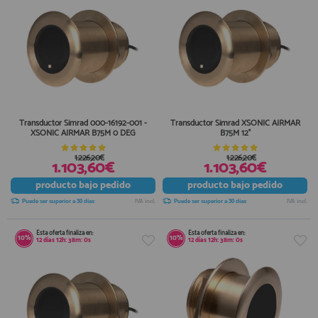
Transductor Simrad 000-16192-001 -
Transductor Simrad XSONIC AIRMAR
XSONIC AIRMAR B75M 0 DEG
B75M 12°
1.226,20€
1.226,20€
1.103,60€
1.103,60€
producto
bajo pedido
producto
bajo pedido
Puede ser superior a 30 días
IVA incl.
Puede ser superior a 30 días
IVA incl.
Esta oferta finaliza en:
Esta oferta finaliza en:
10%
10%
12
días
12
h:
38
m:
0
s
12
días
12
h:
38
m:
0
s