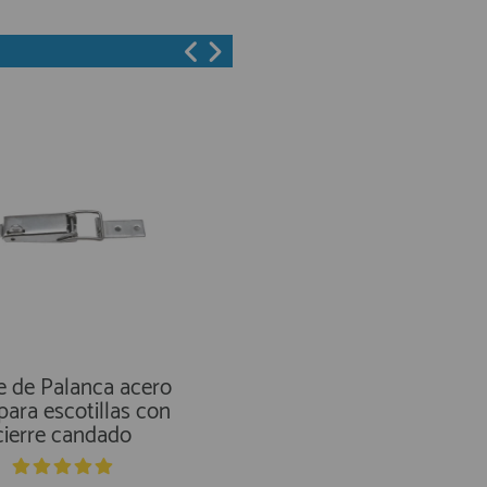
e de Palanca acero
Sugatsune Bisagra 
para escotillas con
Amortiguador Integr
cierre candado