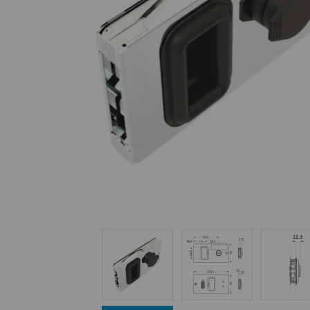
Equipo Personal
Fondeo y Amarre
Fundas, Lonas y Toldos
Kayaks
Libros
Mantenimiento y Limpieza
Motonautica
Motores
Navegacion
Neveras y Termos
Seguridad
Vela y Maniobra
Pesca
Tiempo Libre
Submarinismo