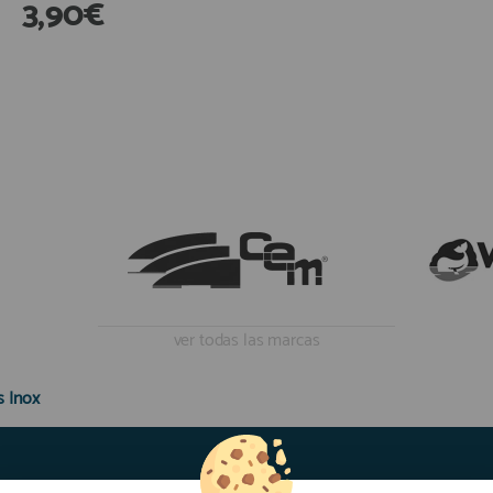
3,90€
18,50€
xistencias
En Existencias
ver todas las marcas
s Inox