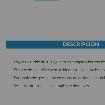
AFILIADOS
INFORMACION
DESCRIPCIÓN
910 60 71 03
HORARIO de TIENDA:
de 10:00 a 20:00 de Lunes a Viernes
Sábados de 10:00 a 14:00
• Mayor recorrido de 100-150 mm en comparación con los c
910 51 49 87
Solo para
Whatsapp
• El cierre de seguridad permite bloquear la puerta desde el
info@francobordo.com
• Para activarlo: gire la llave en el sentido de las agujas del 
• Se suministra con una contrapieza y dos llaves.