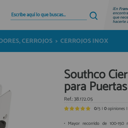
Quiero registrarme
Nuevo cliente
DORES, CERROJOS
>
CERROJOS INOX
Al crear una cuenta en francobordo.com podrás
realizar tus compras rápidamente en nuestra
tienda virtual, revisar el estado de tus pedidos y
consultar tus operaciones anteriores.
Southco Cier
¡Adelante! Te estabamos esperando.
para Puertas
registro cliente
Ref.: 38.172.05
0
/5 |
0
opiniones 
• Mayor recorrido de 100-150 