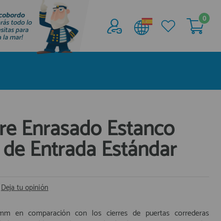
0
Acceder al
Área profesionales
Regístrate y aprovecha los descuentos y
ventajas de ser Profesional de la Náutica
Únete ya a los mas de de 500 Profesionales de
la Náutica
re Enrasado Estanco
 de Entrada Estándar
registro profesional
|
Deja tu opinión
mm en comparación con los cierres de puertas correderas