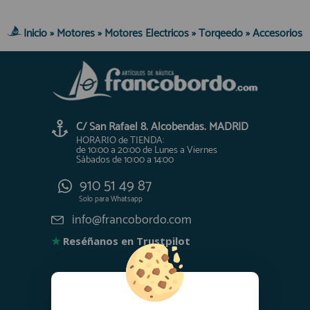
Inicio
»
Motores
»
Motores Electricos
»
Torqeedo
»
Accesorios
C/ San Rafael 8. Alcobendas. MADRID
HORARIO de TIENDA:
de 10:00 a 20:00 de Lunes a Viernes
Sábados de 10:00 a 14:00
910 51 49 87
Solo para
Whatsapp
info@francobordo.com
★
Reséñanos en Trustpilot