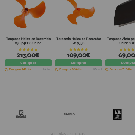
Torqeedo Helice de Recambio
Torqeedo Helice de Recambio
Torqeedo Aleta pa
v30 p4000 Cruise
v8 p350
Cruise 10.
213,00€
109,00€
69,0
comprar
comprar
compra
Entrega en 7-10 días
IVA incl.
Entrega en 7-10 días
IVA incl.
Entrega en 7-10 días
ver todas las marcas