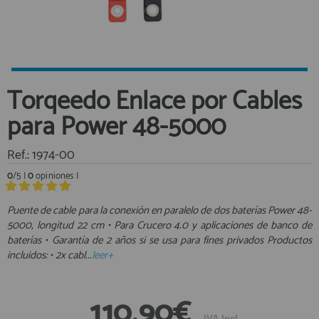
Equipo Personal
Al crear una cuenta en francobordo.com podrás realizar tus
Fondeo y Amarre
compras rápidamente en nuestra tienda virtual, revisar el estado de
tus pedidos y consultar tus operaciones anteriores.
Fundas, Lonas y Toldos
Kayaks
¡Adelante! Te estabamos esperando.
Torqeedo Enlace por Cables
Libros
registro cliente
para Power 48-5000
Mantenimiento y Limpieza
Motonautica
Ref.: 1974-00
Motores
0
/5 |
0
opiniones |
Navegacion
Acceder al
Neveras y Termos
Área profesionales
Puente de cable para la conexión en paralelo de dos baterías Power 48-
5000, longitud 22 cm • Para Crucero 4.0 y aplicaciones de banco de
Seguridad
baterías • Garantía de 2 años si se usa para fines privados Productos
Vela y Maniobra
Regístrate y aprovecha los descuentos y ventajas de ser
incluidos: • 2x cabl...
leer+
Profesional de la Náutica
Pesca
Tiempo Libre
Únete ya a los mas de de 500 Profesionales de la Náutica
110,90€
Submarinismo
IVA Incl.