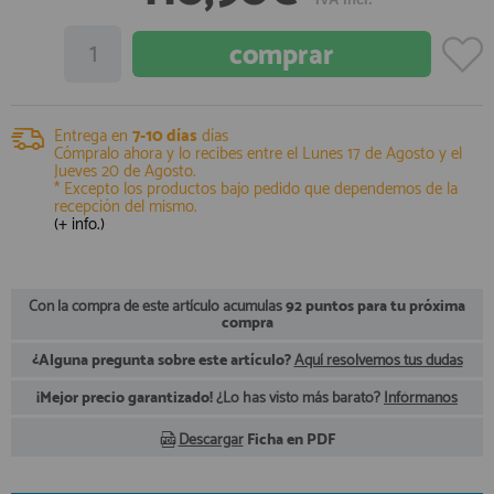
registro profesional
AFILIADOS
INFORMACION
Entrega en
7-10 días
días
Cómpralo ahora y lo recibes entre el
Lunes 17 de Agosto
y el
Jueves 20 de Agosto
.
* Excepto los productos bajo pedido que dependemos de la
recepción del mismo.
910 60 71 03
(+ info.)
HORARIO de TIENDA:
de 10:00 a 20:00 de Lunes a Viernes
Sábados de 10:00 a 14:00
910 51 49 87
Con la compra de este artículo acumulas
92 puntos para tu próxima
Solo para
Whatsapp
compra
info@francobordo.com
¿Alguna pregunta sobre este artículo?
Aquí resolvemos tus dudas
¡Mejor precio garantizado!
¿Lo has visto más barato?
Infórmanos
Descargar
Ficha en PDF