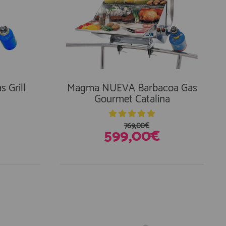
 Grill
Magma NUEVA Barbacoa Gas
Gourmet Catalina
769,00€
599,00€
En Existencias