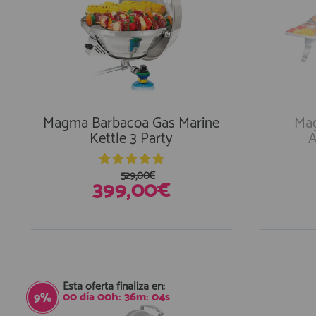
Magma Barbacoa Gas Marine
Mag
Kettle 3 Party
A
529,00€
399,00€
En Existencias
Esta oferta finaliza en:
00
día
00
h:
36
m:
03
s
9%