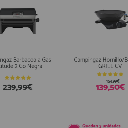
ngaz Barbacoa a Gas
Campingaz Hornillo/
titude 2 Go Negra
GRILL CV
154,99€
239,99€
139,50€
Quedan
3
unidades