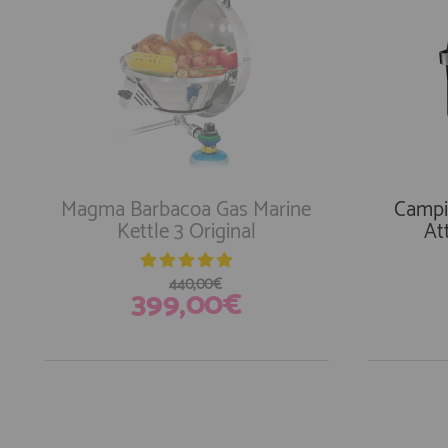
Magma Barbacoa Gas Marine
Campi
Kettle 3 Original
At
440,00€
399,00€