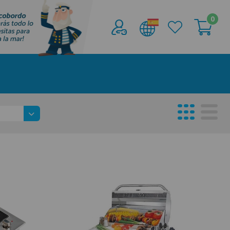
0
Acceder al
Área profesionales
Regístrate y aprovecha los descuentos y
ventajas de ser Profesional de la Náutica
Únete ya a los mas de de 500 Profesionales de
la Náutica
registro profesional