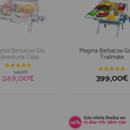
ma Barbacoa Gas
Magma Barbacoa Gas
dventurer Cabo
Trailmate
349,00€
249,00€
399,00€
En Existencias
Esta oferta finaliza en:
12
días
17
h:
59
m:
04
s
10%