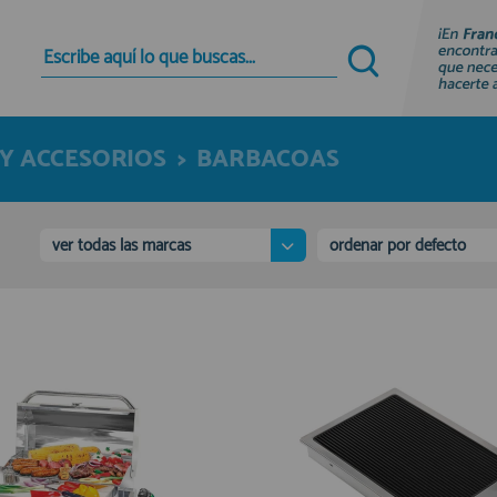
Quiero registrarme
Nuevo cliente
Y ACCESORIOS
>
BARBACOAS
Al crear una cuenta en francobordo.com podrás
realizar tus compras rápidamente en nuestra
tienda virtual, revisar el estado de tus pedidos y
consultar tus operaciones anteriores.
ver todas las marcas
ordenar por defecto
¡Adelante! Te estabamos esperando.
registro cliente