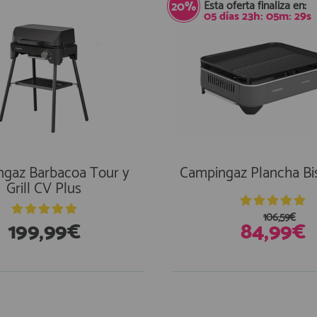
Esta oferta finaliza en:
20%
05
días
23
h:
05
m:
28
s
gaz Barbacoa Tour y
Campingaz Plancha Bist
Grill CV Plus
106,59€
199,99€
84,99€
En Existencias