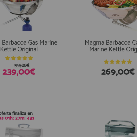
Barbacoa Gas Marine
Magma Barbacoa C
Kettle Original
Marine Kettle Orig
359,00€
239,00€
269,00€
stencias
En Existencias
oferta finaliza en:
as
01
h:
27
m:
42
s