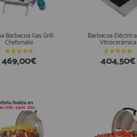
 Barbacoa Gas Grill
Barbacoa Eléctric
Chefsmate
Vitrocerámica
469,00€
404,50€
stencias
oferta finaliza en:
as
01
h:
24
m:
19
s