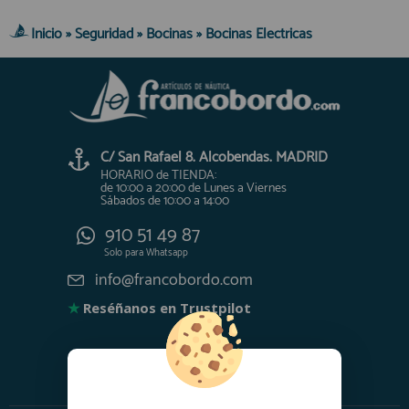
Inicio
»
Seguridad
»
Bocinas
»
Bocinas Electricas
C/ San Rafael 8. Alcobendas. MADRID
HORARIO de TIENDA:
de 10:00 a 20:00 de Lunes a Viernes
Sábados de 10:00 a 14:00
910 51 49 87
Solo para
Whatsapp
info@francobordo.com
★
Reséñanos en Trustpilot