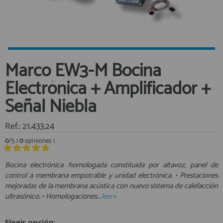
Equipo Personal
Al crear una cuenta en francobordo.com podrás realizar tus
Fondeo y Amarre
compras rápidamente en nuestra tienda virtual, revisar el estado de
tus pedidos y consultar tus operaciones anteriores.
Fundas, Lonas y Toldos
Kayaks
¡Adelante! Te estabamos esperando.
Marco EW3-M Bocina
Libros
registro cliente
Electrónica + Amplificador +
Mantenimiento y Limpieza
Señal Niebla
Motonautica
Motores
Ref.: 21.433.24
Navegacion
Acceder al
0
/5 |
0
opiniones |
Neveras y Termos
Área profesionales
Seguridad
Bocina electrónica homologada constituida por altavoz, panel de
Vela y Maniobra
control a membrana empotrable y unidad electrónica. • Prestaciones
Regístrate y aprovecha los descuentos y ventajas de ser
mejoradas de la membrana acústica con nuevo sistema de calefacción
Profesional de la Náutica
Pesca
ultrasónico. • Homologaciones...
leer+
Tiempo Libre
Únete ya a los mas de de 500 Profesionales de la Náutica
Submarinismo
Elegir opción: