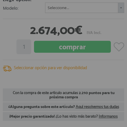
registro profesional
Modelo:
Seleccione...
AFILIADOS
2.674,00€
INFORMACION
IVA Incl.
910 60 71 03
HORARIO de TIENDA:
de 10:00 a 20:00 de Lunes a Viernes
Seleccionar opción para ver disponibilidad
Sábados de 10:00 a 14:00
910 51 49 87
Solo para
Whatsapp
info@francobordo.com
Con la compra de este artículo acumulas
2.210 puntos para tu
próxima compra
¿Alguna pregunta sobre este artículo?
Aquí resolvemos tus dudas
¡Mejor precio garantizado!
¿Lo has visto más barato?
Infórmanos