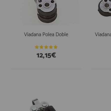
AFILIADOS
INFORMACION
Viadana Polea Doble
Viadana
910 60 71 03
12,15€
HORARIO de TIENDA:
de 10:00 a 20:00 de Lunes a Viernes
Sábados de 10:00 a 14:00
910 51 49 87
Solo para
Whatsapp
info@francobordo.com