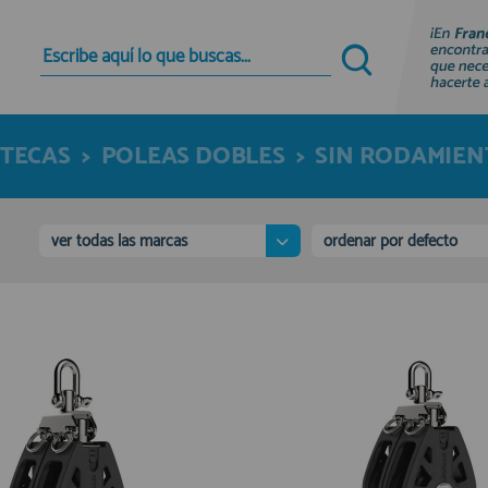
Quiero registrarme
Nuevo cliente
STECAS
>
POLEAS DOBLES
>
SIN RODAMIEN
Al crear una cuenta en francobordo.com podrás
realizar tus compras rápidamente en nuestra
tienda virtual, revisar el estado de tus pedidos y
consultar tus operaciones anteriores.
ver todas las marcas
ordenar por defecto
¡Adelante! Te estabamos esperando.
registro cliente