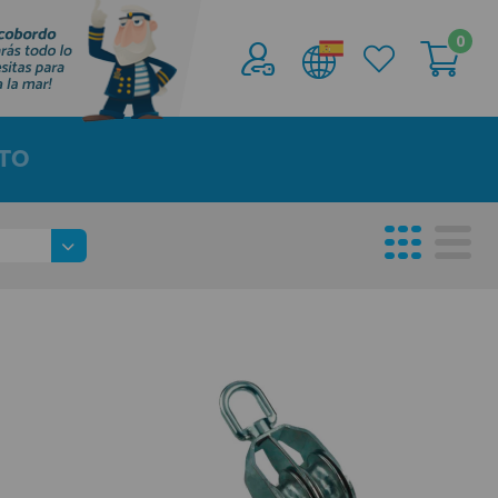
0
Acceder al
Área profesionales
TO
Regístrate y aprovecha los descuentos y
ventajas de ser Profesional de la Náutica
Únete ya a los mas de de 500 Profesionales de
la Náutica
registro profesional