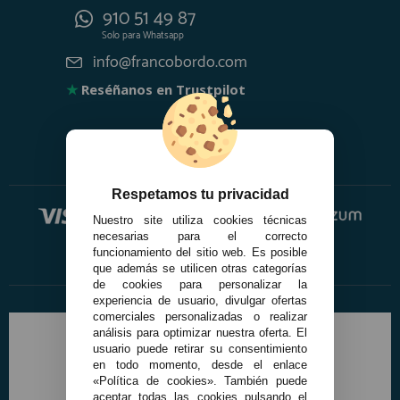
910 51 49 87
Solo para
Whatsapp
info@francobordo.com
★
Reséñanos en Trustpilot
Respetamos tu privacidad
Nuestro site utiliza cookies técnicas
necesarias para el correcto
funcionamiento del sitio web. Es posible
que además se utilicen otras categorías
de cookies para personalizar la
experiencia de usuario, divulgar ofertas
comerciales personalizadas o realizar
análisis para optimizar nuestra oferta. El
usuario puede retirar su consentimiento
en todo momento, desde el enlace
«Política de cookies». También puede
aceptar todas las cookies pulsando el