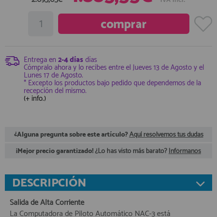
registro profesional
AFILIADOS
INFORMACION
Entrega en
2-4 días
días
Cómpralo ahora y lo recibes entre el
Jueves 13 de Agosto
y el
Lunes 17 de Agosto
.
* Excepto los productos bajo pedido que dependemos de la
recepción del mismo.
910 60 71 03
(+ info.)
HORARIO de TIENDA:
de 10:00 a 20:00 de Lunes a Viernes
Sábados de 10:00 a 14:00
910 51 49 87
¿Alguna pregunta sobre este artículo?
Aquí resolvemos tus dudas
Solo para
Whatsapp
¡Mejor precio garantizado!
¿Lo has visto más barato?
Infórmanos
info@francobordo.com
DESCRIPCIÓN
Salida de Alta Corriente
La Computadora de Piloto Automático NAC-3 está