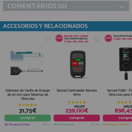
COMENTARIOS (0)
ACCESORIOS Y RELACIONADOS
Queda solo
1 unidad
Esta oferta finali
10%
10%
Esta oferta finaliza en:
12
días
16
h:
06
m
12
días
16
h:
06
m:
27
s
Extensión de Varilla de Empuje
Simrad Controlador Remoto
Simrad FU80 - P
de 30 mm para Sistemas de
Wr10
Dirección para 
Dirección
265,55€
998,2
31,75€
239,00€
898,4
comprar
comprar
compra
Entrega en 2-4 días
IVA incl.
En Existencias
IVA incl.
Entrega en 7-10 días