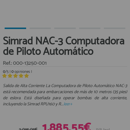
Equipo Personal
Al crear una cuenta en francobordo.com podrás realizar tus
Fondeo y Amarre
compras rápidamente en nuestra tienda virtual, revisar el estado de
tus pedidos y consultar tus operaciones anteriores.
Fundas, Lonas y Toldos
Kayaks
¡Adelante! Te estabamos esperando.
Simrad NAC-3 Computadora
Libros
registro cliente
de Piloto Automático
Mantenimiento y Limpieza
Motonautica
Ref.: 000-13250-001
Motores
0
/5 |
0
opiniones |
Navegacion
Acceder al
Neveras y Termos
Área profesionales
Salida de Alta Corriente La Computadora de Piloto Automático NAC-3
está recomendada para embarcaciones de más de 10 metros (35 pies)
Seguridad
de eslora. Está diseñada para operar bombas de alta corriente,
Vela y Maniobra
Regístrate y aprovecha los descuentos y ventajas de ser
incluyendo la Simrad RPU160 y R...
leer+
Profesional de la Náutica
Pesca
Tiempo Libre
Únete ya a los mas de de 500 Profesionales de la Náutica
1.885,55€
Submarinismo
2.095,05€
IVA Incl.