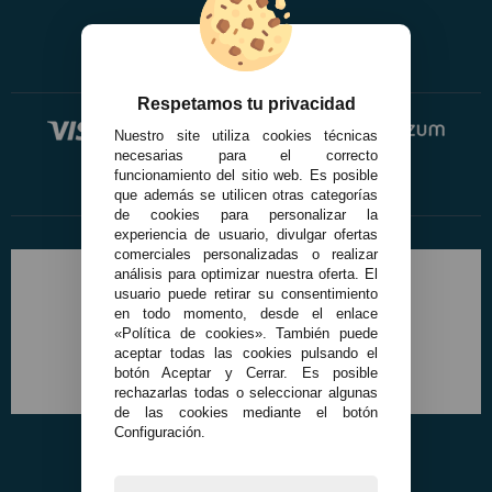
registro profesional
AFILIADOS
Respetamos tu privacidad
INFORMACION
Nuestro site utiliza cookies técnicas
necesarias para el correcto
funcionamiento del sitio web. Es posible
que además se utilicen otras categorías
910 60 71 03
de cookies para personalizar la
HORARIO de TIENDA:
experiencia de usuario, divulgar ofertas
de 10:00 a 20:00 de Lunes a Viernes
comerciales personalizadas o realizar
Sábados de 10:00 a 14:00
análisis para optimizar nuestra oferta. El
usuario puede retirar su consentimiento
910 51 49 87
Solo para
en todo momento, desde el enlace
Whatsapp
«Política de cookies». También puede
info@francobordo.com
aceptar todas las cookies pulsando el
botón Aceptar y Cerrar. Es posible
rechazarlas todas o seleccionar algunas
de las cookies mediante el botón
Configuración.