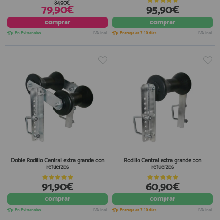
84,90€
79,90€
95,90€
comprar
comprar
En Existencias
IVA incl.
Entrega en 7-10 días
IVA incl.
Doble Rodillo Central extra grande con
Rodillo Central extra grande con
refuerzos
refuerzos
91,90€
60,90€
comprar
comprar
En Existencias
IVA incl.
Entrega en 7-10 días
IVA incl.