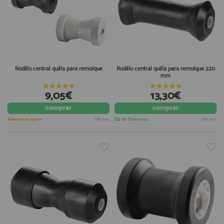
Rodillo central quilla para remolque
Rodillo central quilla para remolque 220
mm
9,05€
13,30€
comprar
comprar
Seleccionar opción
IVA incl.
En Existencias
IVA incl.