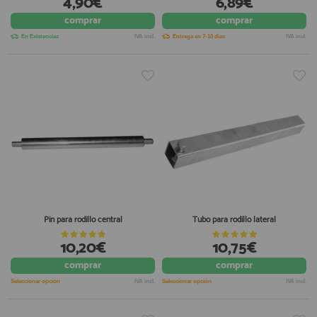
4,90€
6,89€
comprar
comprar
En Existencias
IVA incl.
Entrega en 7-10 días
IVA incl.
Pin para rodillo central
Tubo para rodillo lateral
10,20€
10,75€
comprar
comprar
Seleccionar opción
IVA incl.
Seleccionar opción
IVA incl.