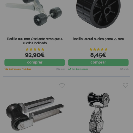
Rodillo 100 mm Oscilante remolque 4
Rodillo lateral nucleo goma 75 mm
ruedas inclinado
92,90€
8,45€
comprar
comprar
Entrega en 7-10 días
IVA incl.
En Existencias
IVA incl.