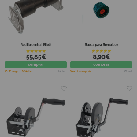
Rodillo central Ellebi
Rueda para Remolque
55,65€
8,90€
comprar
comprar
Entrega en 7-10 días
IVA incl.
Seleccionar opción
IVA incl.