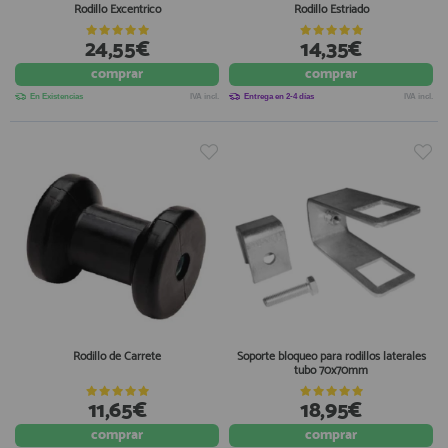
Rodillo Excentrico
Rodillo Estriado
24,55€
14,35€
comprar
comprar
En Existencias
IVA incl.
Entrega en 2-4 días
IVA incl.
Rodillo de Carrete
Soporte bloqueo para rodillos laterales
tubo 70x70mm
11,65€
18,95€
comprar
comprar