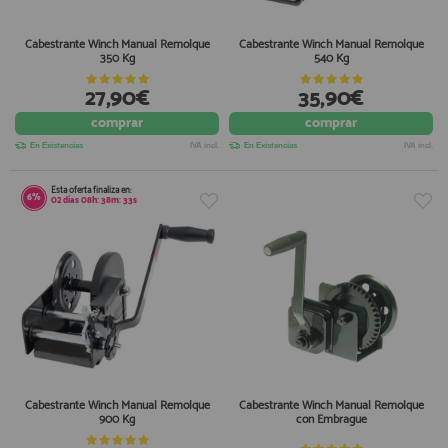
Cabestrante Winch Manual Remolque
Cabestrante Winch Manual Remolque
350 Kg
540 Kg
27,90€
35,90€
comprar
comprar
En Existencias
IVA incl.
En Existencias
IVA incl.
Esta oferta finaliza en:
6%
02
días
08
h:
38
m:
32
s
Cabestrante Winch Manual Remolque
Cabestrante Winch Manual Remolque
900 Kg
con Embrague