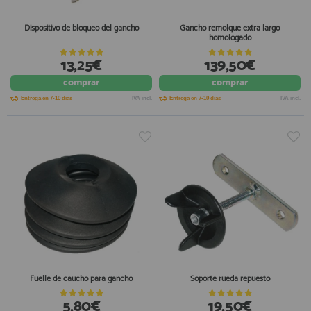
Dispositivo de bloqueo del gancho
Gancho remolque extra largo
homologado
13,25€
139,50€
comprar
comprar
Entrega en 7-10 días
IVA incl.
Entrega en 7-10 días
IVA incl.
Fuelle de caucho para gancho
Soporte rueda repuesto
5,80€
19,50€