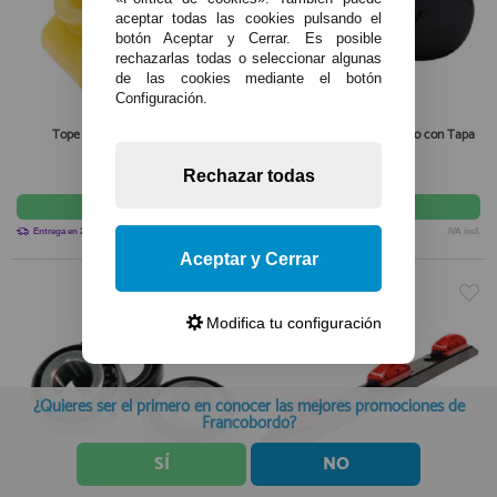
aceptar todas las cookies pulsando el
botón Aceptar y Cerrar. Es posible
rechazarlas todas o seleccionar algunas
de las cookies mediante el botón
Configuración.
Tope de Proa de Poliuretano
Protectores para Rodamiento con Tapa
14,35€
29,90€
Rechazar todas
comprar
comprar
Entrega en 2-4 días
IVA incl.
En Existencias
IVA incl.
Aceptar y Cerrar
Modifica tu configuración
¿Quieres ser el primero en conocer las mejores promociones de
Francobordo?
SÍ
NO