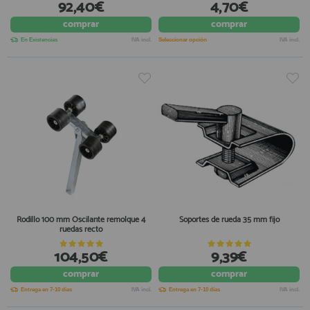
92,40€
4,70€
comprar
comprar
En Existencias
IVA incl.
Seleccionar opción
IVA incl.
Rodillo 100 mm Oscilante remolque 4
Soportes de rueda 35 mm fijo
ruedas recto
104,50€
9,39€
comprar
comprar
Entrega en 7-10 días
IVA incl.
Entrega en 7-10 días
IVA incl.