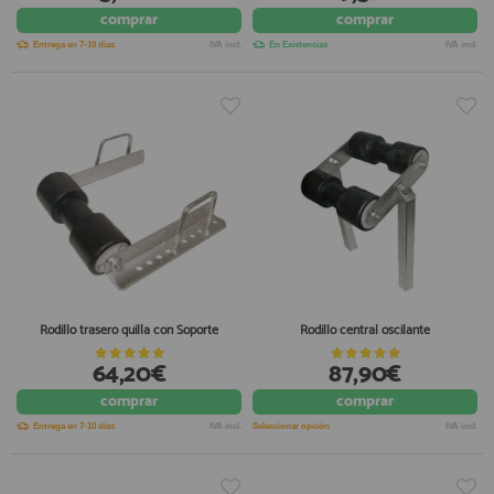
comprar
comprar
Entrega en 7-10 días
IVA incl.
En Existencias
IVA incl.
Rodillo trasero quilla con Soporte
Rodillo central oscilante
64,20€
87,90€
comprar
comprar
Entrega en 7-10 días
IVA incl.
Seleccionar opción
IVA incl.