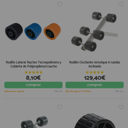
Rodillo Lateral Nucleo Tecnopolimero y
Rodillo Oscilante remolque 6 ruedas
Cubierta de Polipropileno/caucho
inclinado
8,10€
129,40€
comprar
comprar
Seleccionar opción
IVA incl.
Entrega en 7-10 días
IVA incl.