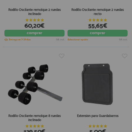
Rodillo Oscilante remolque 2 ruedas
Rodillo Oscilante remolque 2 ruedas
inclinado
recto
60,20€
55,65€
comprar
comprar
Entrega en 7-10 días
IVA incl.
Seleccionar opción
IVA incl.
Rodillo Oscilante remolque 8 ruedas
Extension para Guardabarros
inclinado
139,50€
5,00€