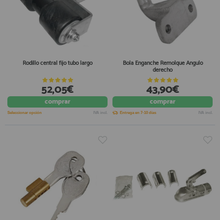
Rodillo central fijo tubo largo
Bola Enganche Remolque Angulo
derecho
52,05€
43,90€
comprar
comprar
Seleccionar opción
IVA incl.
Entrega en 7-10 días
IVA incl.