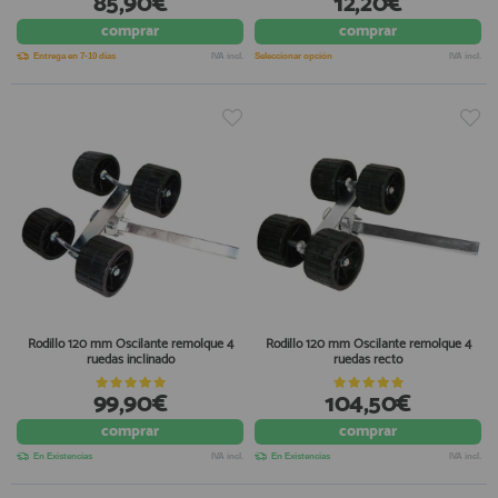
85,90€
12,20€
comprar
comprar
Entrega en 7-10 días
IVA incl.
Seleccionar opción
IVA incl.
Rodillo 120 mm Oscilante remolque 4
Rodillo 120 mm Oscilante remolque 4
ruedas inclinado
ruedas recto
99,90€
104,50€
comprar
comprar
En Existencias
IVA incl.
En Existencias
IVA incl.