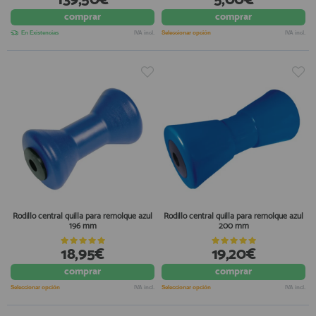
comprar
comprar
En Existencias
IVA incl.
Seleccionar opción
IVA incl.
Rodillo central quilla para remolque azul
Rodillo central quilla para remolque azul
196 mm
200 mm
18,95€
19,20€
comprar
comprar
Seleccionar opción
IVA incl.
Seleccionar opción
IVA incl.