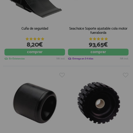
Cuña de seguridad
Seachoice Soporte ajustable cola motor
fueraborda
8,20€
93,65€
comprar
comprar
En Existencias
IVA incl.
Entrega en 2-4 días
IVA incl.