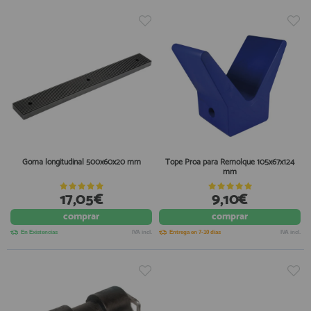
Goma longitudinal 500x60x20 mm
Tope Proa para Remolque 105x67x124
mm
17,05€
9,10€
comprar
comprar
En Existencias
IVA incl.
Entrega en 7-10 días
IVA incl.