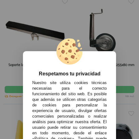
Soporte lateral con banda de goma y
Rueda frontal para remolque 255x80 mm
soporte articulado
Respetamos tu privacidad
39,90€
144,50€
Nuestro site utiliza cookies técnicas
comprar
comprar
necesarias para el correcto
funcionamiento del sitio web. Es posible
Entrega en 7-10 días
IVA incl.
Entrega en 7-10 días
IVA incl.
que además se utilicen otras categorías
de cookies para personalizar la
experiencia de usuario, divulgar ofertas
comerciales personalizadas o realizar
análisis para optimizar nuestra oferta. El
usuario puede retirar su consentimiento
en todo momento, desde el enlace
«Política de cookies». También puede