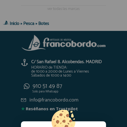
registro profesional
ver todas las marcas
AFILIADOS
Inicio
»
Pesca
»
Botes
INFORMACION
910 60 71 03
C/ San Rafael 8. Alcobendas. MADRID
HORARIO de TIENDA:
de 10:00 a 20:00 de Lunes a Viernes
HORARIO de TIENDA:
Sábados de 10:00 a 14:00
de 10:00 a 20:00 de Lunes a Viernes
Sábados de 10:00 a 14:00
910 51 49 87
Solo para
Whatsapp
910 51 49 87
info@francobordo.com
Solo para
Whatsapp
info@francobordo.com
★
Reséñanos en Trustpilot