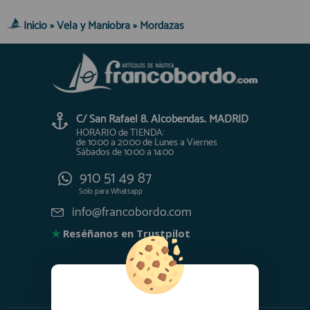
Inicio
»
Vela y Maniobra
»
Mordazas
C/ San Rafael 8. Alcobendas. MADRID
HORARIO de TIENDA:
de 10:00 a 20:00 de Lunes a Viernes
Sábados de 10:00 a 14:00
910 51 49 87
Solo para
Whatsapp
info@francobordo.com
★
Reséñanos en Trustpilot