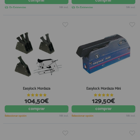
comprar
comprar
En Existencias
IVA incl.
En Existencias
IVA incl.
Easylock Mordaza
Easylock Mordaza Mini
104,50€
129,50€
comprar
comprar
Seleccionar opción
IVA incl.
Seleccionar opción
IVA incl.