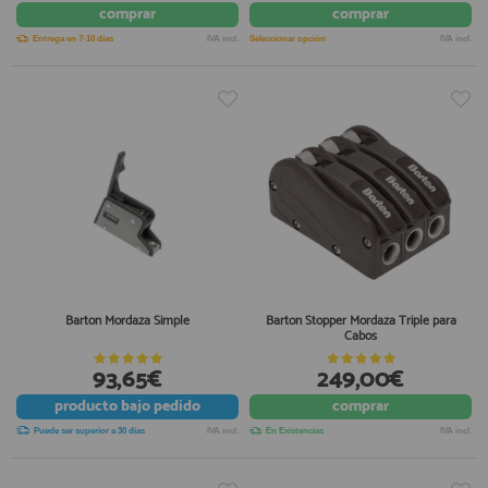
comprar
comprar
Entrega en 7-10 días
IVA incl.
Seleccionar opción
IVA incl.
Barton Mordaza Simple
Barton Stopper Mordaza Triple para
Cabos
93,65€
249,00€
producto
bajo pedido
comprar
Puede ser superior a 30 días
IVA incl.
En Existencias
IVA incl.