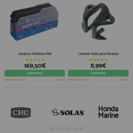
Easylock Mordaza Midi
Lewmar Guia para Mordaza
169,50€
8,99€
comprar
comprar
Seleccionar opción
IVA incl.
Seleccionar opción
IVA incl.
Honda
Marine
ver todas las marcas