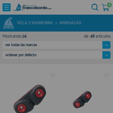
0
NOVEDADES
He comprado otras veces aquí
OFERTAS
VELA Y MANIOBRA
>
MORDAZAS
Ya soy cliente
MARCAS
Mostrando
24
de
48
artículos
Acastillaje
ver todas las marcas
Aforadores e Indicadores
ordenar por defecto
Agua a Bordo
Recordarme
¿Olvidó su contraseña?
Cabuyeria
Compresores
Confort a Bordo
Deportes Nauticos
Electricidad
Quiero registrarme
Electronica
Nuevo cliente
Embarcaciones