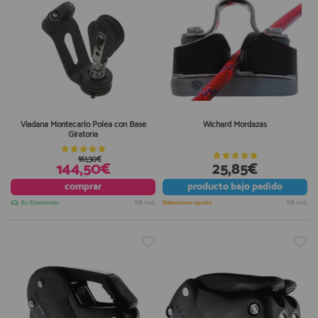
Viadana Montecarlo Polea con Base
Wichard Mordazas
Giratoria
161,30€
144,50€
25,85€
comprar
producto
bajo pedido
En Existencias
IVA incl.
Seleccionar opción
IVA incl.