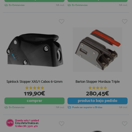
En Existencias
IVA incl.
En Existencias
IVA incl.
Spinlock Stopper XAS/1 Cabos 6-12mm
Barton Stopper Mordaza Triple
119,90€
280,45€
comprar
producto
bajo pedido
En Existencias
IVA incl.
Puede ser superior a 30 días
IVA incl.
Queda solo
1 unidad
10%
Esta oferta finaliza en:
12
días
9
h:
33
m:
41
s