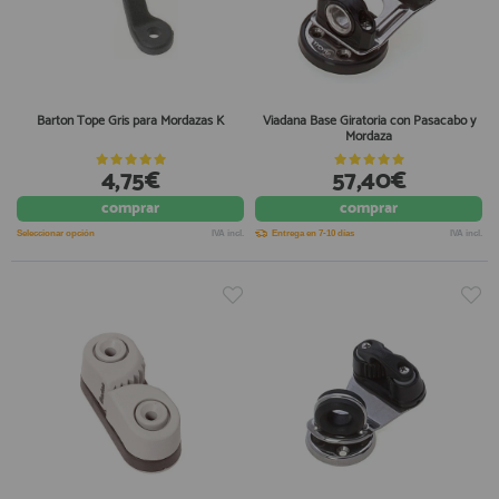
Barton Tope Gris para Mordazas K
Viadana Base Giratoria con Pasacabo y
Mordaza
4,75€
57,40€
comprar
comprar
Seleccionar opción
IVA incl.
Entrega en 7-10 días
IVA incl.