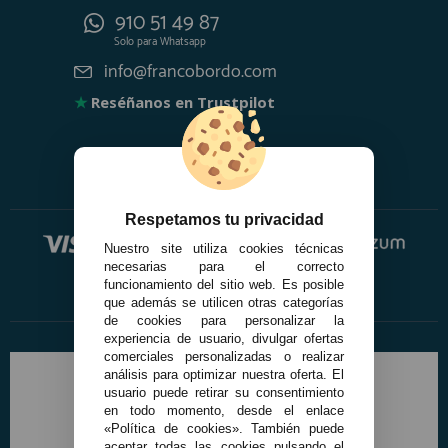
910 51 49 87
Solo para
Whatsapp
info@francobordo.com
★
Reséñanos en Trustpilot
Respetamos tu privacidad
Nuestro site utiliza cookies técnicas
necesarias para el correcto
funcionamiento del sitio web. Es posible
que además se utilicen otras categorías
de cookies para personalizar la
experiencia de usuario, divulgar ofertas
comerciales personalizadas o realizar
análisis para optimizar nuestra oferta. El
usuario puede retirar su consentimiento
en todo momento, desde el enlace
«Política de cookies». También puede
aceptar todas las cookies pulsando el