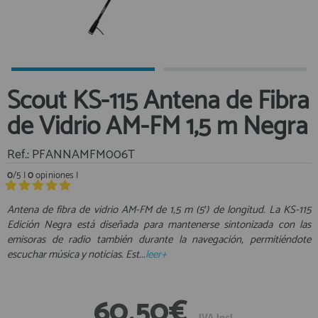
Equipo Personal
Al crear una cuenta en francobordo.com podrás realizar tus
Fondeo y Amarre
compras rápidamente en nuestra tienda virtual, revisar el estado de
tus pedidos y consultar tus operaciones anteriores.
Fundas, Lonas y Toldos
Kayaks
¡Adelante! Te estabamos esperando.
Scout KS-115 Antena de Fibra
Libros
registro cliente
de Vidrio AM-FM 1,5 m Negra
Mantenimiento y Limpieza
Motonautica
Ref.: PFANNAMFM006T
Motores
0
/5 |
0
opiniones |
Navegacion
Acceder al
Neveras y Termos
Área profesionales
Antena de fibra de vidrio AM-FM de 1,5 m (5′) de longitud. La KS-115
Edición Negra está diseñada para mantenerse sintonizada con las
Seguridad
emisoras de radio también durante la navegación, permitiéndote
Vela y Maniobra
Regístrate y aprovecha los descuentos y ventajas de ser
escuchar música y noticias. Est...
leer+
Profesional de la Náutica
Pesca
Tiempo Libre
Únete ya a los mas de de 500 Profesionales de la Náutica
60,50€
Submarinismo
IVA Incl.