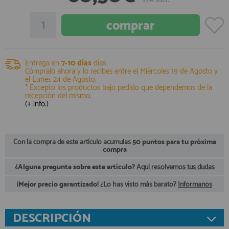
registro profesional
AFILIADOS
INFORMACION
Entrega en
7-10 días
días
Cómpralo ahora y lo recibes entre el
Miércoles 19 de Agosto
y
el
Lunes 24 de Agosto
.
* Excepto los productos bajo pedido que dependemos de la
recepción del mismo.
910 60 71 03
(+ info.)
HORARIO de TIENDA:
de 10:00 a 20:00 de Lunes a Viernes
Sábados de 10:00 a 14:00
910 51 49 87
Con la compra de este artículo acumulas
50 puntos para tu próxima
Solo para
Whatsapp
compra
info@francobordo.com
¿Alguna pregunta sobre este artículo?
Aquí resolvemos tus dudas
¡Mejor precio garantizado!
¿Lo has visto más barato?
Infórmanos
DESCRIPCIÓN