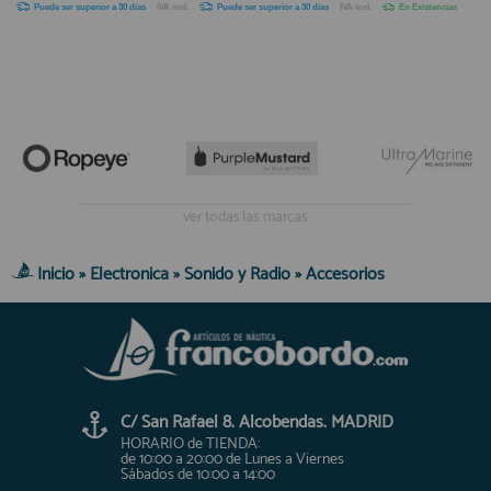
Puede ser superior a 30 días
IVA incl.
Puede ser superior a 30 días
IVA incl.
En Existencias
ver todas las marcas
Inicio
»
Electronica
»
Sonido y Radio
»
Accesorios
C/ San Rafael 8. Alcobendas. MADRID
HORARIO de TIENDA:
de 10:00 a 20:00 de Lunes a Viernes
Sábados de 10:00 a 14:00