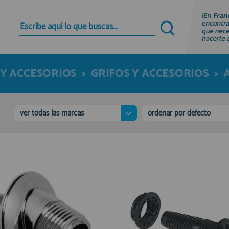
Quiero registrarme
Nuevo cliente
 Y ACCESORIOS
>
GRIFOS Y ACCESORIOS
>
Al crear una cuenta en francobordo.com podrás
realizar tus compras rápidamente en nuestra
tienda virtual, revisar el estado de tus pedidos y
consultar tus operaciones anteriores.
ver todas las marcas
ordenar por defecto
¡Adelante! Te estabamos esperando.
registro cliente