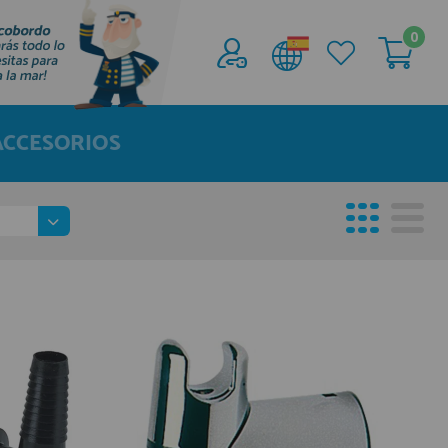
0
Acceder al
Área profesionales
ACCESORIOS
Regístrate y aprovecha los descuentos y
ventajas de ser Profesional de la Náutica
Únete ya a los mas de de 500 Profesionales de
la Náutica
registro profesional