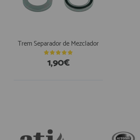
AFILIADOS
INFORMACION
Trem Separador de Mezclador
910 60 71 03
1,90€
HORARIO de TIENDA:
de 10:00 a 20:00 de Lunes a Viernes
Sábados de 10:00 a 14:00
910 51 49 87
Solo para
Whatsapp
info@francobordo.com