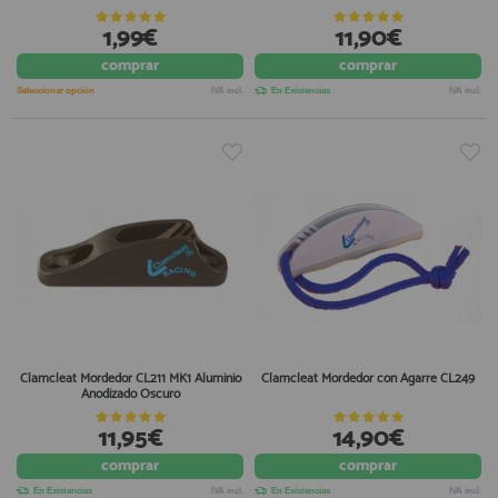
1,99€
11,90€
comprar
comprar
Seleccionar opción
IVA incl.
En Existencias
IVA incl.
Clamcleat Mordedor CL211 MK1 Aluminio
Clamcleat Mordedor con Agarre CL249
Anodizado Oscuro
11,95€
14,90€
comprar
comprar
En Existencias
IVA incl.
En Existencias
IVA incl.