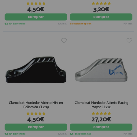
4,50€
3,20€
comprar
comprar
En Existencias
IVA incl.
Seleccionar opción
IVA incl.
Clamcleat Mordedor Abierto Mini en
Clamcleat Mordedor Abierto Racing
Poliamida CL209
Mayor CL220
4,50€
27,20€
comprar
comprar
En Existencias
IVA incl.
En Existencias
IVA incl.