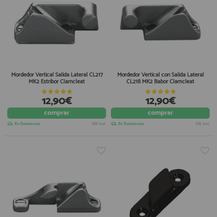
Mordedor Vertical Salida Lateral CL217
Mordedor Vertical con Salida Lateral
MK2 Estribor Clamcleat
CL218 MK2 Babor Clamcleat
12,90€
12,90€
comprar
comprar
En Existencias
IVA incl.
En Existencias
IVA incl.