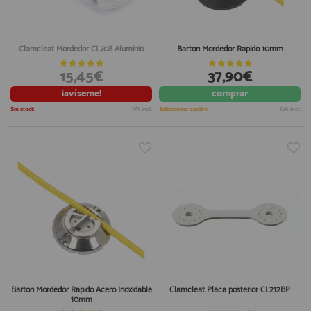
Clamcleat Mordedor CL708 Aluminio
Barton Mordedor Rapido 10mm
15,45€
37,90€
¡avíseme!
comprar
Sin stock
IVA incl.
Seleccionar opción
IVA incl.
Barton Mordedor Rapido Acero Inoxidable
Clamcleat Placa posterior CL212BP
10mm