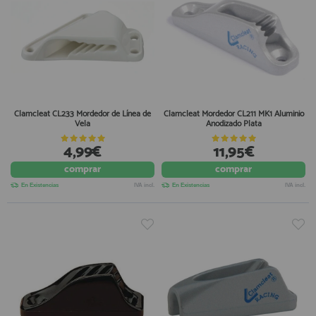
Clamcleat CL233 Mordedor de Línea de
Clamcleat Mordedor CL211 MK1 Aluminio
Vela
Anodizado Plata
4,99€
11,95€
comprar
comprar
En Existencias
IVA incl.
En Existencias
IVA incl.