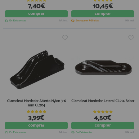
7,40€
10,45€
comprar
comprar
En Existencias
IVA incl.
Entrega en 7-10 días
IVA incl.
Clamcleat Mordedor Abierto Nylon 3-6
Clamcleat Mordedor Lateral CL214 Babor
mm CL204
3,99€
4,50€
comprar
comprar
En Existencias
IVA incl.
En Existencias
IVA incl.