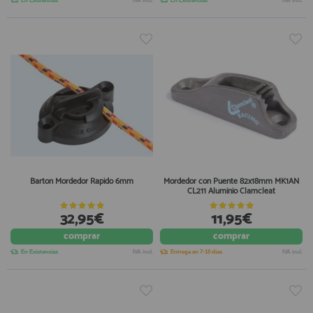
En Existencias
IVA incl.
En Existencias
IVA incl.
Barton Mordedor Rapido 6mm
Mordedor con Puente 82x18mm MK1AN
CL211 Aluminio Clamcleat
32,95€
11,95€
comprar
comprar
En Existencias
IVA incl.
Entrega en 7-10 días
IVA incl.