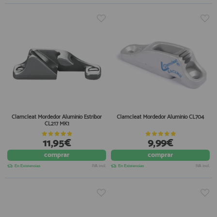
Clamcleat Mordedor Aluminio Estribor
Clamcleat Mordedor Aluminio CL704
CL217 MK1
11,95€
9,99€
comprar
comprar
En Existencias
IVA incl.
En Existencias
IVA incl.