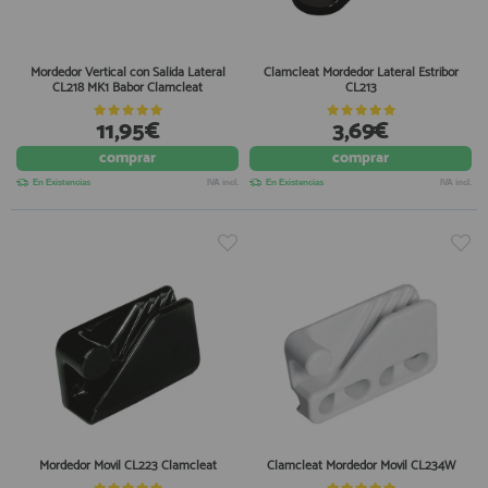
Mordedor Vertical con Salida Lateral
Clamcleat Mordedor Lateral Estribor
CL218 MK1 Babor Clamcleat
CL213
11,95€
3,69€
comprar
comprar
En Existencias
IVA incl.
En Existencias
IVA incl.
Mordedor Movil CL223 Clamcleat
Clamcleat Mordedor Movil CL234W