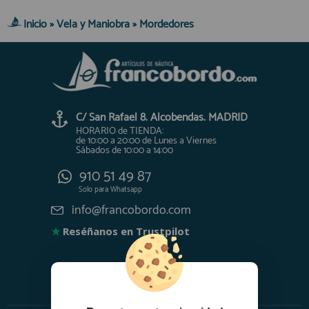
Inicio
»
Vela y Maniobra
»
Mordedores
C/ San Rafael 8. Alcobendas. MADRID
HORARIO de TIENDA:
de 10:00 a 20:00 de Lunes a Viernes
Sábados de 10:00 a 14:00
910 51 49 87
Solo para
Whatsapp
info@francobordo.com
★
Reséñanos en Trustpilot