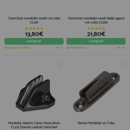
Clamcleat mordedor movil con cabo
Clamcleat mordedor movil doble agarre
CL261
con cabo CL262
13,80€
21,80€
comprar
comprar
Entrega en 7-10 días
IVA incl.
En Existencias
IVA incl.
Mordedor Abierto Cabos Hasta 8mm
Barton Mordedor en Tubo
CL215 Fijacion Lateral Clamcleat