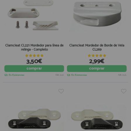
Clamcleat CL221 Mordedor para línea de
Clamcleat Mordedor de Borde de Vela
relinga - Completo
CL269
3,50€
2,99€
comprar
comprar
En Existencias
IVA incl.
En Existencias
IVA incl.