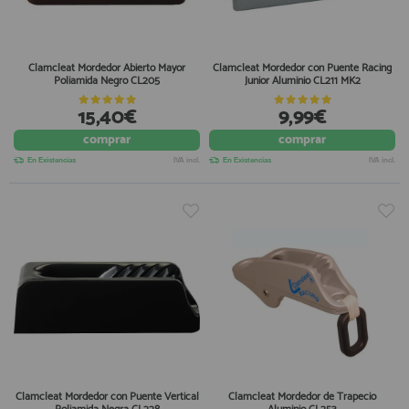
Clamcleat Mordedor Abierto Mayor
Clamcleat Mordedor con Puente Racing
Poliamida Negro CL205
Junior Aluminio CL211 MK2
15,40€
9,99€
comprar
comprar
En Existencias
IVA incl.
En Existencias
IVA incl.
Clamcleat Mordedor con Puente Vertical
Clamcleat Mordedor de Trapecio