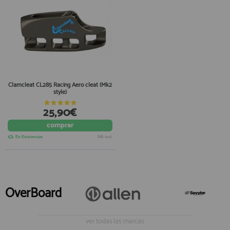
Clamcleat CL285 Racing Aero cleat (Mk2
style)
25,90€
comprar
En Existencias
IVA incl.
OverBoard
ver todas las marcas