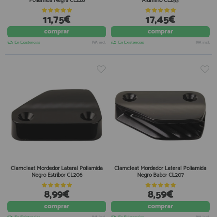
Poliamida Negra CL228
Aluminio CL253
11,75€
17,45€
comprar
comprar
En Existencias
IVA incl.
En Existencias
IVA incl.
Clamcleat Mordedor Lateral Poliamida
Clamcleat Mordedor Lateral Poliamida
Negro Estribor CL206
Negro Babor CL207
8,99€
8,59€
comprar
comprar