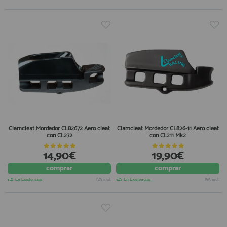
Clamcleat Mordedor CL82672 Aero cleat
Clamcleat Mordedor CL826-11 Aero cleat
con CL272
con CL211 Mk2
14,90€
19,90€
comprar
comprar
En Existencias
IVA incl.
En Existencias
IVA incl.